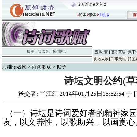
设万维读者为首页
首
简体
繁体
手机版
版主：
曹雪葵
、
杭州阿立
五 味 斋
茗香茶语
天下
史地人物
军事天地
跨国
万维读者网
>
诗词歌赋
> 帖子
诗坛文明公约(草
送交者:
半江红
2014年01月25日15:52:54 
（一）诗坛是诗词爱好者的精神家
友，以文养性，以歌助兴，以画赏心