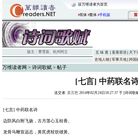
设万维读者为首页
首
简体
繁体
手机版
版主：
曹雪葵
、
杭州阿立
五 味 斋
茗香茶语
天下
史地人物
军事天地
跨国
万维读者网
>
诗词歌赋
> 帖子
[七言] 中药联名
送交者:
莫言愁
2014年02月24日18:27:37 于 [诗词歌
[七言] 中药联名诗
边防风白附飞扬，古月莲心玉桂香。
龙骨马鞭宣远志，黃芪虎杖饮雄黃。