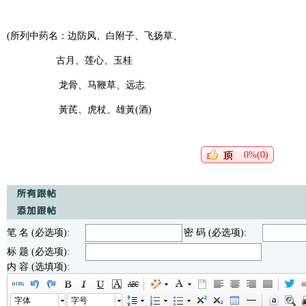
(所列中药名：
边防风、
白附子、
飞扬草、
古月、莲心、玉桂
龙骨、
马鞭草、
远志
黃芪、虎杖、雄黃
(酒)
0%(0)
笔 名 (必选项):
密 码 (必选项):
标 题 (必选项):
内 容 (选填项):
字体
字号