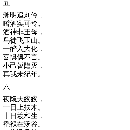
五
渊明追刘伶，
嗜酒实可怜。
酒神非王母，
鸟徒飞玉山。
一醉入大化，
喜惧俱不言。
小己暂隐灭，
真我未纪年。
六
夜隐天皎皎，
一日上扶木。
十日羲和生，
襁褓在汤谷。