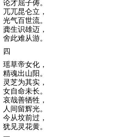
论才屈子俦。
兀兀昆仑立，
光气百世流。
龚生识雄迈，
舍此难从游。
四
瑶草帝女化，
精魂出山阳。
灵芝为其实，
女自命未长。
哀哉善牺牲，
人间留辉光。
今从坟前过，
犹见灵花黄。