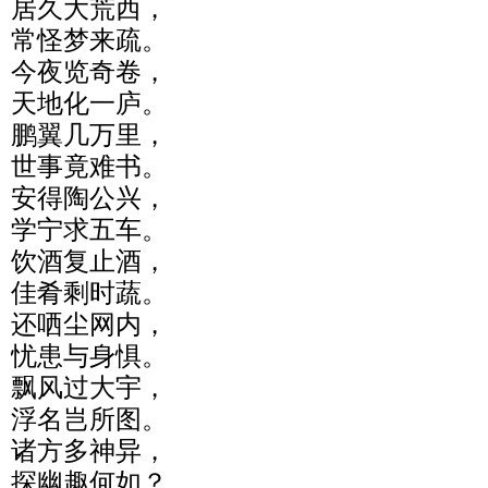
居久大荒西，
常怪梦来疏。
今夜览奇卷，
天地化一庐。
鹏翼几万里，
世事竟难书。
安得陶公兴，
学宁求五车。
饮酒复止酒，
佳肴剩时蔬。
还哂尘网内，
忧患与身惧。
飘风过大宇，
浮名岂所图。
诸方多神异，
探幽趣何如？