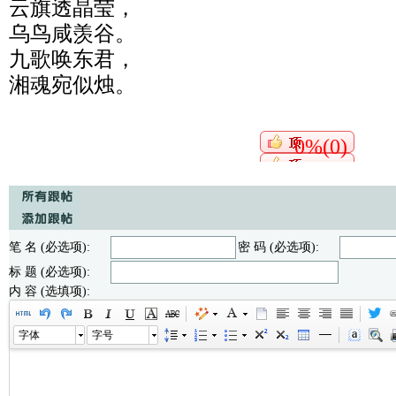
云旗透晶莹，
乌鸟咸羡谷。
九歌唤东君，
湘魂宛似烛。
0%(0)
笔 名 (必选项):
密 码 (必选项):
标 题 (必选项):
内 容 (选填项):
字体
字号