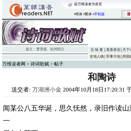
设万维读者为首页
首
简体
繁体
手机版
版主：
曹雪葵
、
杭州阿立
五 味 斋
茗香茶语
天下
史地人物
军事天地
跨国
万维读者网
>
诗词歌赋
> 帖子
和陶诗
送交者:
万湖洲小金
2004年10月18日17:20:31
闻某公八五华诞，思久怃然，录旧作读山
一