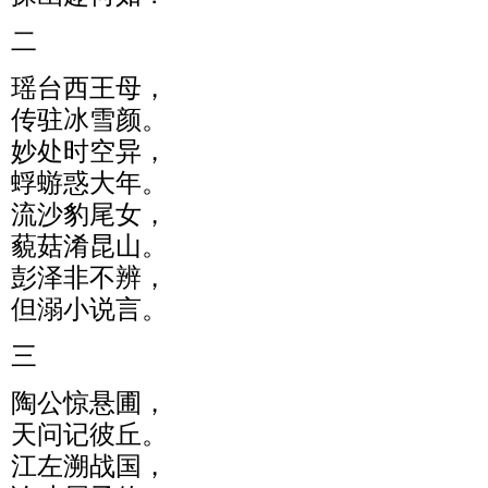
二
瑶台西王母，
传驻冰雪颜。
妙处时空异，
蜉蝣惑大年。
流沙豹尾女，
藐菇淆昆山。
彭泽非不辨，
但溺小说言。
三
陶公惊悬圃，
天问记彼丘。
江左溯战国，