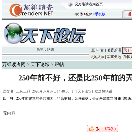
设万维读者为首页
首
简体
繁体
手机版
版主：
纳川
五 味 斋
茗香茶语
天下
史地人物
军事天地
跨国
万维读者网
>
天下论坛
> 跟帖
250年前不好，还是比250年前
送交者:
上药三品
2026月07月07日14:40:05 于 [天下论坛]
发送悄悄话
回 答:
250年前建立的是共和国，非民主制，允许蓄奴，否定基督教立国
由
101Bei
无内容
0%(0)