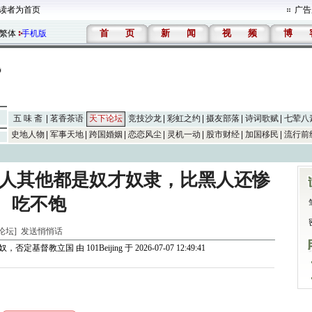
读者为首页
广告
首
页
新
闻
视
频
博
繁体
手机版
五 味 斋
茗香茶语
天下论坛
竞技沙龙
彩虹之约
摄友部落
诗词歌赋
七荤八
史地人物
军事天地
跨国婚姻
恋恋风尘
灵机一动
股市财经
加国移民
流行前
满人其他都是奴才奴隶，比黑人还惨
吃不饱
下论坛]
发送悄悄话
蓄奴，否定基督教立国
由
101Beijing
于 2026-07-07 12:49:41