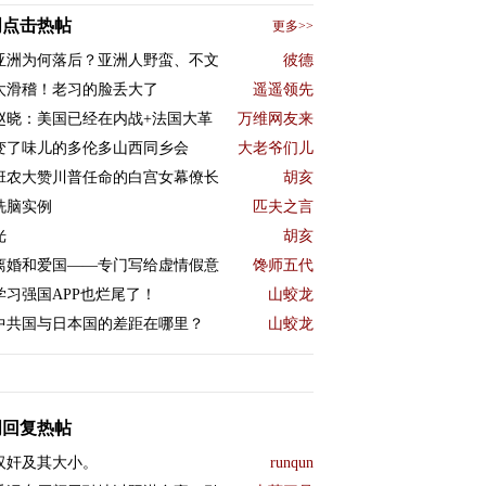
周点击热帖
更多>>
亚洲为何落后？亚洲人野蛮、不文
彼德
太滑稽！老习的脸丢大了
遥遥领先
赵晓：美国已经在内战+法国大革
万维网友来
变了味儿的多伦多山西同乡会
大老爷们儿
班农大赞川普任命的白宫女幕僚长
胡亥
洗脑实例
匹夫之言
光
胡亥
离婚和爱国——专门写给虚情假意
馋师五代
学习强国APP也烂尾了！
山蛟龙
中共国与日本国的差距在哪里？
山蛟龙
周回复热帖
汉奸及其大小。
runqun