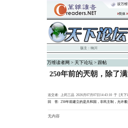
设万维
简体
版主：
纳川
万维读者网
>
天下论坛
> 跟帖
250年前的兲朝，除了
送交者:
上药三品
2026月07月07日14:43:10 于 [天
回 答:
250年前建立的是共和国，非民主制，允许
无内容