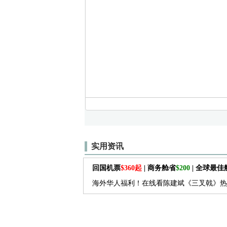
实用资讯
回国机票
$360起
| 商务舱省
$200
| 全球最
海外华人福利！在线看陈建斌《三叉戟》热