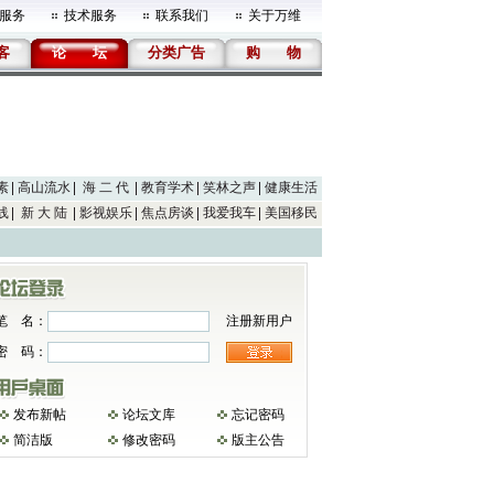
服务
技术服务
联系我们
关于万维
客
论
坛
分类广告
购
物
素
高山流水
海 二 代
教育学术
笑林之声
健康生活
线
新 大 陆
影视娱乐
焦点房谈
我爱我车
美国移民
笔 名：
注册新用户
密 码：
发布新帖
论坛文库
忘记密码
简洁版
修改密码
版主公告