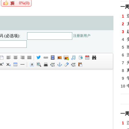
0%(0)
一
1
2
3
码 (必选项):
注册新用户
4
5
6
7
8
9
10
一
1