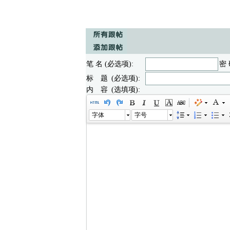
笔 名 (必选项):
密 
标 题 (必选项):
内 容 (选填项):
字体
字号