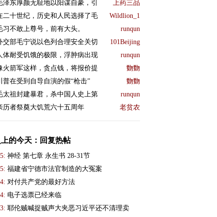
毛泽东厚颜无耻地以阳谋自豪，引
上药三品
在二十世纪，历史和人民选择了毛
Wildlion_1
毛习不敢上尊号，前有大头。
runqun
外交部毛宁说以色列合理安全关切
101Beijing
人体耐受饥饿的极限，浮肿病出现
runqun
像火箭军这样，贪点钱，将报价提
覅覅
川普在受到自导自演的假“枪击”
覅覅
毛太祖封建暴君，杀中国人史上第
runqun
亲历者祭奠大饥荒六十五周年
老贫农
史上的今天：回复热帖
5:
神经 第七章 永生书 28-31节
5:
福建省宁德市法官制造的大冤案
4:
对付共产党的最好方法
4:
电子选票已经来临
3:
耶伦贼喊捉贼声大夹恶习近平还不清理卖