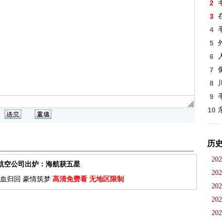
2
3
4
5
6
7
8
9
10
历
202
佳航空公司出炉：海航获五星
202
血归回 豪情筑梦
高清免费看 无地区限制
202
202
202