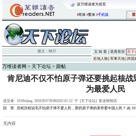
设万维读者为首页
首
简体
繁体
手机版
版主：
纳川
五 味 斋
茗香茶语
天下
史地人物
军事天地
跨国
万维读者网
>
天下论坛
> 跟帖
肯尼迪不仅不怕原子弹还要挑起核战
为最爱人民
送交者:
101Beijing
2026月07月08日02:01:22 于 [天下论坛]
发送悄悄话
回 答:
历程历程说毛不怕原子弹不爱人民，那扔原子弹的美帝爱中国人民？
由
10
无内容