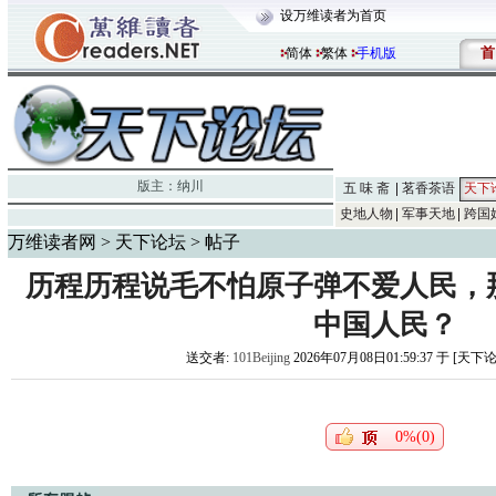
设万维读者为首页
首
简体
繁体
手机版
版主：
纳川
五 味 斋
茗香茶语
天下
史地人物
军事天地
跨国
万维读者网
>
天下论坛
> 帖子
历程历程说毛不怕原子弹不爱人民，
中国人民？
送交者:
101Beijing
2026年07月08日01:59:37 于 [天下
0%(0)