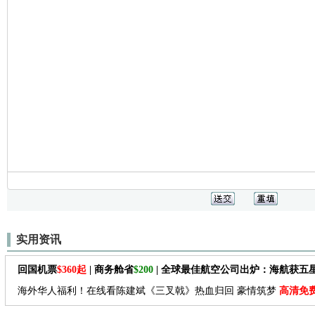
实用资讯
回国机票
$360起
| 商务舱省
$200
| 全球最佳航空公司出炉：海航获五
海外华人福利！在线看陈建斌《三叉戟》热血归回 豪情筑梦
高清免