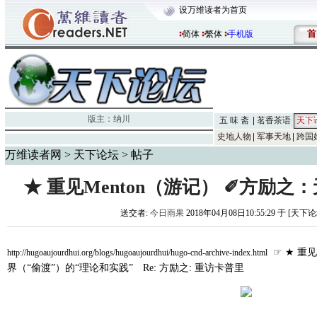
设万维读者为首页
首
简体
繁体
手机版
版主：
纳川
五 味 斋
茗香茶语
天下
史地人物
军事天地
跨国
万维读者网
>
天下论坛
> 帖子
★ 重见Menton（游记） ✐方励之
送交者:
今日雨果
2018年04月08日10:55:29 于 [天下
☞ ★ 重见
http://hugoaujourdhui.org/blogs/hugoaujourdhui/hugo-cnd-archive-index.html
界（“偷渡”）的“理论和实践” Re: 方励之: 重访卡普里