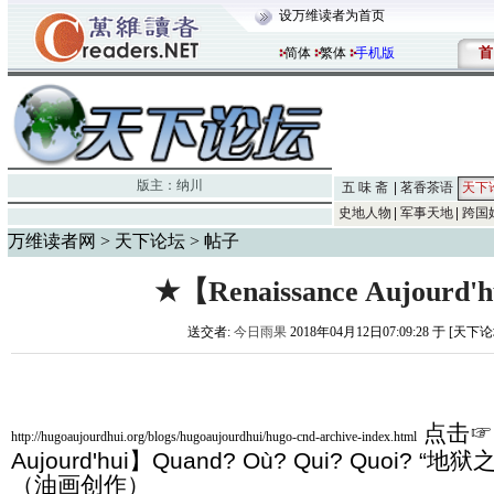
设万维读者为首页
首
简体
繁体
手机版
版主：
纳川
五 味 斋
茗香茶语
天下
史地人物
军事天地
跨国
万维读者网
>
天下论坛
> 帖子
★【Renaissance Aujourd'
送交者:
今日雨果
2018年04月12日07:09:28 于 [天下
点击☞ 
http://hugoaujourdhui.org/blogs/hugoaujourdhui/hugo-cnd-archive-index.html
Aujourd'hui】Quand? Où? Qui? Quoi? 
（油画创作）