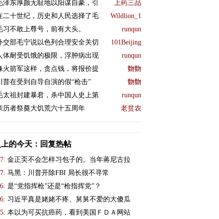
毛泽东厚颜无耻地以阳谋自豪，引
上药三品
在二十世纪，历史和人民选择了毛
Wildlion_1
毛习不敢上尊号，前有大头。
runqun
外交部毛宁说以色列合理安全关切
101Beijing
人体耐受饥饿的极限，浮肿病出现
runqun
像火箭军这样，贪点钱，将报价提
覅覅
川普在受到自导自演的假“枪击”
覅覅
毛太祖封建暴君，杀中国人史上第
runqun
亲历者祭奠大饥荒六十五周年
老贫农
史上的今天：回复热帖
7:
金正奀不会怎样习包子的。当年蒋尼古拉
7:
马黑：川普开除FBI 局长很不寻常
6:
是“党指挥枪”还是“枪指挥党”？
6:
习近平真是姥姥不疼、舅舅不爱的大傻瓜
5:
本以为可买抗癌药，看到美国ＦＤＡ网站