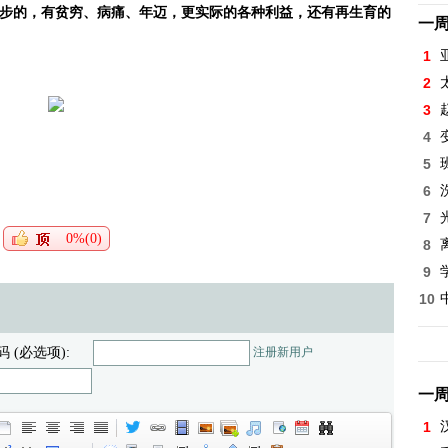
步的，有贫穷、病痛、年迈，更实际的各种利益，还有再生育的
一
1
2
3
4
5
6
7
0%(0)
8
9
10
码 (必选项):
注册新用户
一
1