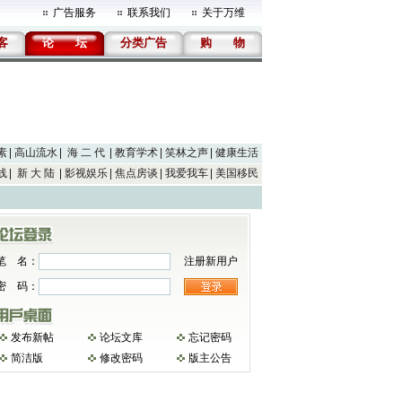
广告服务
联系我们
关于万维
客
论
坛
分类广告
购
物
素
高山流水
海 二 代
教育学术
笑林之声
健康生活
线
新 大 陆
影视娱乐
焦点房谈
我爱我车
美国移民
笔 名：
注册新用户
密 码：
发布新帖
论坛文库
忘记密码
简洁版
修改密码
版主公告