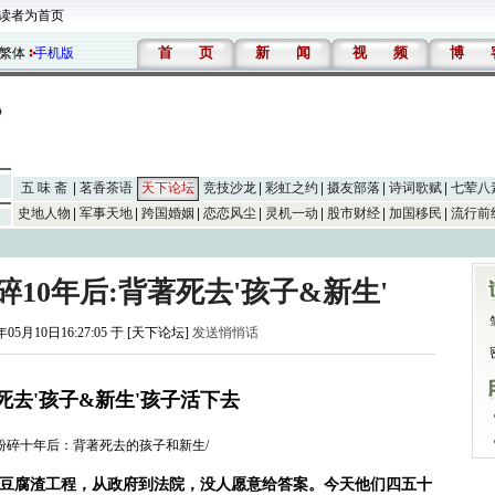
读者为首页
首
页
新
闻
视
频
博
繁体
手机版
五 味 斋
茗香茶语
天下论坛
竞技沙龙
彩虹之约
摄友部落
诗词歌赋
七荤八
史地人物
军事天地
跨国婚姻
恋恋风尘
灵机一动
股市财经
加国移民
流行前
校舍粉碎10年后:背著死去'孩子&新生'
年05月10日16:27:05 于 [天下论坛]
发送悄悄话
:背著死去'孩子&新生'孩子活下去
8/05/端传媒-校舍粉碎十年后：背著死去的孩子和新生/
豆腐渣工程，从政府到法院，没人愿意给答案。今天他们四五十