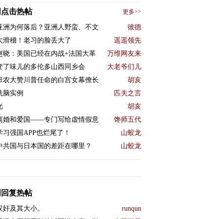
周点击热帖
更多>>
亚洲为何落后？亚洲人野蛮、不文
彼德
太滑稽！老习的脸丢大了
遥遥领先
赵晓：美国已经在内战+法国大革
万维网友来
变了味儿的多伦多山西同乡会
大老爷们儿
班农大赞川普任命的白宫女幕僚长
胡亥
洗脑实例
匹夫之言
光
胡亥
离婚和爱国——专门写给虚情假意
馋师五代
学习强国APP也烂尾了！
山蛟龙
中共国与日本国的差距在哪里？
山蛟龙
周回复热帖
汉奸及其大小。
runqun