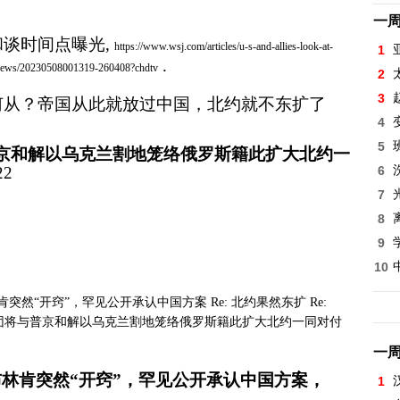
一
和谈时间点曝光
,
https://www.wsj.com/articles/u-s-and-allies-look-at-
1
.
menews/20230508001319-260408?chdtv
2
3
何从？帝国从此就放过中国，北约就不东扩了
4
5
京和解以乌克兰割地笼络俄罗斯籍此扩大北约一
22
6
7
8
9
10
突然“开窍”，罕见公开承认中国方案 Re: 北约果然东扩 Re:
 帝国主义殖民集团将与普京和解以乌克兰割地笼络俄罗斯籍此扩大北约一同对付
一
布林肯突然
“
开窍
”
，罕见公开承认中国方案，
1