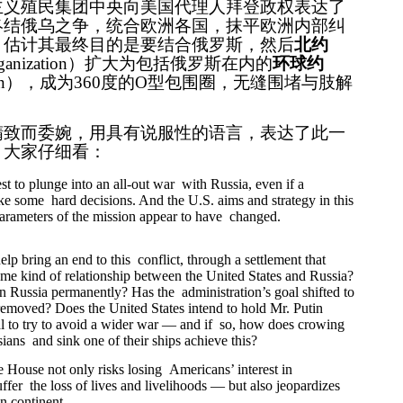
主义殖民集团中央向美国代理人拜登政权表达了
终结俄乌之争，统合欧洲各国，抹平欧洲内部纠
。估计其最终目的是要结合俄罗斯，然后
北约
ganization
）扩大为包括俄罗斯在内的
环球约
n
），成为
360度的O型包围圈，无缝围堵与肢解
精致而委婉，用具有说服性的语言，表达了此一
，大家仔细看：
rest to plunge into an all-out war with Russia, even if a
e some hard decisions. And the U.S. aims and strategy in this
parameters of the mission appear to have changed.
elp bring an end to this conflict, through a settlement that
e kind of relationship between the United States and Russia?
n Russia permanently? Has the administration’s goal shifted to
removed? Does the United States intend to hold Mr. Putin
al to try to avoid a wider war — and if so, how does crowing
sians and sink one of their ships achieve this?
e House not only risks losing Americans’ interest in
fer the loss of lives and livelihoods —
but
also jeopardizes
n continent.