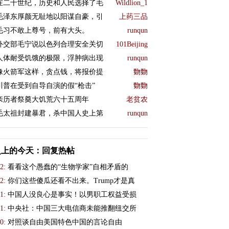
在二十世纪，历史和人民选择了毛
Wildlion_1
毛泽东厚颜无耻地以阳谋自豪，引
上药三品
毛习不敢上尊号，前有大头。
runqun
外交部毛宁说以色列合理安全关切
101Beijing
人体耐受饥饿的极限，浮肿病出现
runqun
像火箭军这样，贪点钱，将报价提
覅覅
川普在受到自导自演的假“枪击”
覅覅
亲历者祭奠大饥荒六十五周年
老贫农
毛太祖封建暴君，杀中国人史上第
runqun
史上的今天：回复热帖
2:
看看这个愚蠢的“生物学家”自相矛盾的
2:
你们这些傻瓜还看不出来。Trump才是真
1:
中国人没良心是事实！以男职工权益受损
1:
中央社：中国三大电信商未能推翻纽交所
0:
对照谈自由美国特色中国的言论自由