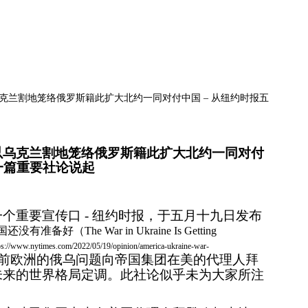
AM CDT
克兰割地笼络俄罗斯籍此扩大北约一同对付中国 – 从纽约时报五
以乌克兰割地笼络俄罗斯籍此扩大北约一同对付
一篇重要社论说起
一个重要宣传口
- 纽约时报，于五月十九日发布
国还没有准备好（
The War in Ukraine Is Getting
ps://www.nytimes.com/2022/05/19/opinion/america-ukraine-war-
当前欧洲的俄乌问题向帝国集团在美的代理人拜
未来的世界格局定调。此社论似乎未为大家所注