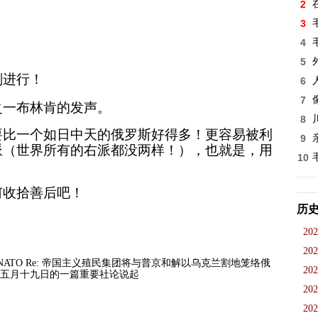
2
。
3
4
5
划进行！
6
7
之一布林肯的发声。
8
要比一个如日中天的俄罗斯好得多！更容易被利
9
派（世界所有的右派都没两样！），也就是，用
10
何收拾善后吧！
历
DT
202
202
l with NATO Re: 帝国主义殖民集团将与普京和解以乌克兰割地笼络俄
202
报五月十九日的一篇重要社论说起
202
202