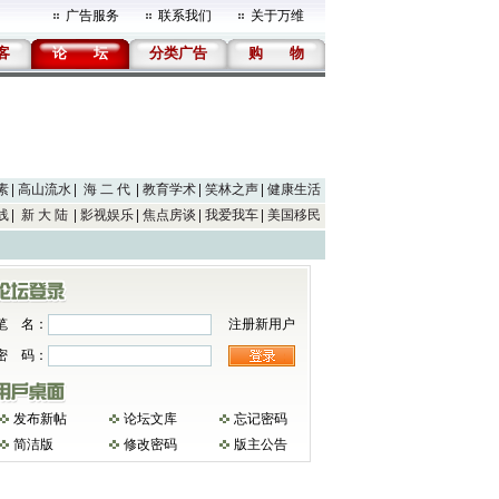
广告服务
联系我们
关于万维
客
论
坛
分类广告
购
物
素
高山流水
海 二 代
教育学术
笑林之声
健康生活
线
新 大 陆
影视娱乐
焦点房谈
我爱我车
美国移民
笔 名：
注册新用户
密 码：
发布新帖
论坛文库
忘记密码
简洁版
修改密码
版主公告