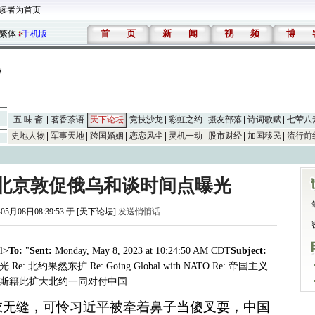
读者为首页
首
页
新
闻
视
频
博
繁体
手机版
五 味 斋
茗香茶语
天下论坛
竞技沙龙
彩虹之约
摄友部落
诗词歌赋
七荤八
史地人物
军事天地
跨国婚姻
恋恋风尘
灵机一动
股市财经
加国移民
流行前
北京敦促俄乌和谈时间点曝光
05月08日08:39:53 于 [天下论坛]
发送悄悄话
l>
To:
"
Sent:
Monday, May 8, 2023 at 10:24:50 AM CDT
Subject:
果然东扩 Re: Going Global with NATO Re: 帝国主义
络俄罗斯籍此扩大北约一同对付中国
衣无缝，可怜习近平被牵着鼻子当傻叉耍，中国