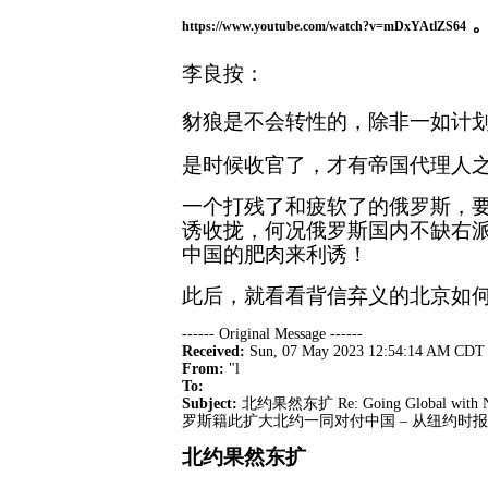
https://www.youtube.com/watch?v=mDxYAtlZS64
李良按：
豺狼是不会转性的，除非一如计
是时候收官了，才有帝国代理人
一个打残了和疲软了的俄罗斯，
诱收拢，何况俄罗斯国内不缺右
中国的肥肉来利诱！
此后，就看看背信弃义的北京如
------ Original Message ------
Received:
Sun, 07 May 2023 12:54:14 AM C
From:
"l
To:
Subject:
北约果然东扩 Re: Going Globa
罗斯籍此扩大北约一同对付中国 – 从纽约时
北约果然东扩