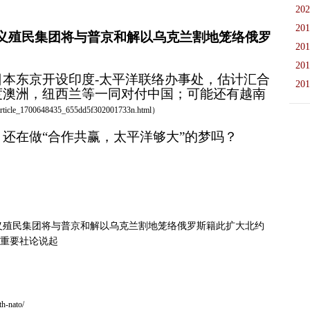
202
201
义殖民集团将与普京和解以乌克兰割地笼络俄罗
201
201
日本东京开设印度
-太平洋联络办事处，估计汇合
201
度澳洲，纽西兰等一同对付中国；可能还有越南
/article_1700648435_655dd5f302001733n.html）
还在做“合作共赢，太平洋够大”的梦吗？
 CDT
O Re: 帝国主义殖民集团将与普京和解以乌克兰割地笼络俄罗斯籍此扩大北约
篇重要社论说起
h-nato/