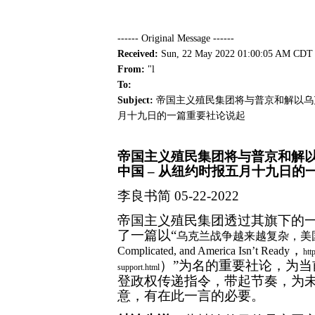
------ Original Message ------
Received:
Sun, 22 May 2022 01:00:05 
From:
"l
To:
Subject:
帝国主义殖民集团将与普京和解以乌
月十九日的一篇重要社论说起
帝国主义殖民集团将与普京和解
中国 – 从纽约时报五月十九日的
李良书简
05-22-2022
帝国主义殖民集团透过其旗下的
了一篇以“
乌克兰战争越来越复杂，美
，
Complicated, and America Isn’t Ready
htt
）”为名的重要社论，为
support.html
登政权传递指令，带起节奏，为
意，有在此一言的必要。