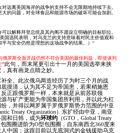
众对远离美国海岸的战争的支持不会无限期地持续下去。
更大的问题，对全球食品和能源市场的破坏可能会加剧。
许可以解释拜登总统及其内阁不愿设立明确的目标职位。
美国选民表明，对乌克兰的支持意味着对民主价值观和
和平与安全仍然是理想的这场战争的结果。）
“
与俄罗斯全面开战仍然不符合美国的最佳利益，即使谈判
“此句，而末尾更引出十一月的美国选举来挟
定
权，真有画龙点睛之妙。
它补全。此次俄乌两造经历了为时三个月的战
彻底摸清，认为其不足为帝国患，若果稍施恩
（反正跟俄罗斯一样，本来就是从前苏联领
能源与矿产更能为帝国集团所利用，并以此为杠
纠纷，并得以网罗属于罗俄罗斯势力范围的中亚
antic Treaty Organization
）东扩经由中亚，南亚
各国和日韩，成为
环球约
（
GTO，Global
Treaty
型包围圈进阶为O型包围圈，自东南西北360度来
敌人中国；这跟目前以无底洞式的金钱援助乌克