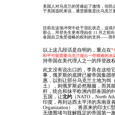
美国人对乌克兰的苦难起了激情，但民
于美国选民来说，通货膨胀是比乌克兰
目前在这场冲突中处于混乱状态，这或
那么，拜登先生更有理由在
11
月之前向
各国自卫免受侵略的权利的支持
——
而
以上这几段话是自明的，重点在“
和平可能需要乌克兰做出一些艰难的决
持帝国在美代理人之一的拜登政
此文没有说出口的，李良在这给
事，俄罗斯的底牌已被帝国集团
惠，以割让部分乌克兰土地为饵
土），则俄罗斯必然顺服，而其
杆，统合和抹平欧洲内部各国的
五国，让
北约
（
NATO，
North Atl
印度，再到达西太平洋的东南亚
Organization
），将原来的印太
C
无缝围堵与肢解既定的帝国第一