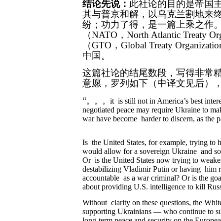
结论先说：
此社论的目的是帝国
其与普京和解，以乌克兰割地来
纷；功力了得，是一篇上乘之作
（
NATO，
North Atlantic Treaty Or
（
GTO，Global
Treaty Organizatio
中国。
这篇社论的结尾数段，写得非常
意愿，罗列如下（中译文见后）
“
。。。
it is still not in America’s best inte
negotiated peace may require Ukraine to mak
war have become harder to discern, as the 
Is the United States, for example, trying to h
would allow for a sovereign Ukraine and som
Or is the United States now trying to weake
destabilizing Vladimir Putin or having him 
accountable as a war criminal? Or is the go
about providing U.S. intelligence to kill Rus
Without clarity on these questions, the Whit
supporting Ukrainians — who continue to suf
long-term peace and security on the Europea