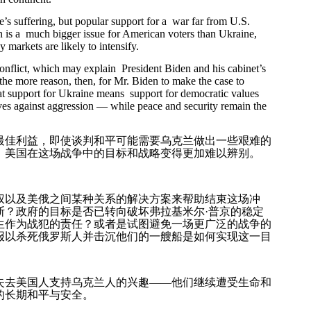
 suffering, but popular support for a war far from U.S.
ion is a much bigger issue for American voters than Ukraine,
 markets are likely to intensify.
onflict, which may explain President Biden and his cabinet’s
 the more reason, then, for Mr. Biden to make the case to
t support for Ukraine means support for democratic values
ves against aggression — while peace and security remain the
最佳利益，即使谈判和平可能需要乌克兰做出一些艰难的
，美国在这场战争中的目标和战略变得更加难以辨别。
权以及美俄之间某种关系的解决方案来帮助结束这场冲
斯？政府的目标是否已转向破坏弗拉基米尔
·
普京的稳定
生作为战犯的责任？或者是试图避免一场更广泛的战争的
报以杀死俄罗斯人并击沉他们的一艘船是如何实现这一目
失去美国人支持乌克兰人的兴趣
——
他们继续遭受生命和
的长期和平与安全。