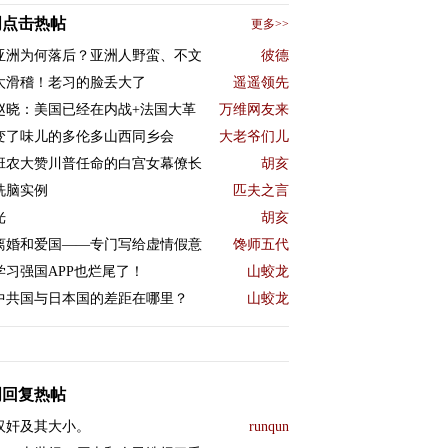
周点击热帖
更多>>
亚洲为何落后？亚洲人野蛮、不文
彼德
太滑稽！老习的脸丢大了
遥遥领先
赵晓：美国已经在内战+法国大革
万维网友来
变了味儿的多伦多山西同乡会
大老爷们儿
班农大赞川普任命的白宫女幕僚长
胡亥
洗脑实例
匹夫之言
光
胡亥
离婚和爱国——专门写给虚情假意
馋师五代
学习强国APP也烂尾了！
山蛟龙
中共国与日本国的差距在哪里？
山蛟龙
周回复热帖
汉奸及其大小。
runqun