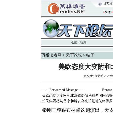
设万维
简体
版主：
纳川
万维读者网
>
天下论坛
> 帖子
美欧态度大变附和
送交者:
金无明
2023年
----- Forwarded Message -----
From:
美欧态度大变附和北京敦促俄乌和谈时间点曝光 Re: 北约
殖民集团将与普京和解以乌克兰割地笼
秦刚王毅跟布林肯这趟演出，天