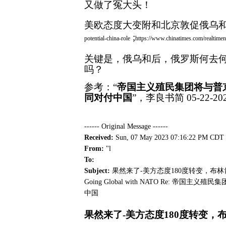
又做了冤大头！
美欧态度大变附和北京敦促俄乌
;
potential-china-role
https://www.chinatimes.com/realti
关键是，俄乌和后，俄罗斯何去
吗
？
参考：
“
帝国主义殖民集团将与普
同对付中国
”，李良书简 05-22-20
------ Original Message ------
Received:
Sun, 07 May 2023 07:16:22 PM CDT
From:
"l
To:
Subject:
果然来了-美方态度180度转变，布林肯
Going Global with NATO Re:
中国
果然来了
-美方态度
180
度转变，