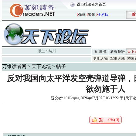
设万维读者为首页
首
简体
繁体
手机版
版主：
纳川
五 味 斋
茗香茶语
天下
史地人物
军事天地
跨国
万维读者网
>
天下论坛
> 帖子
反对我国向太平洋发空壳弹道导弹，
欲勿施于人
送交者:
101Beijing
2026年07月07日03:12:22 于 [天下
0%(0)