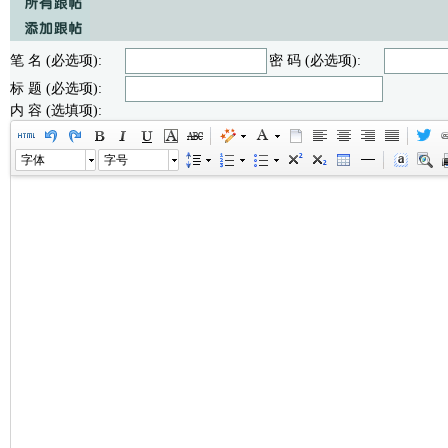
笔 名 (必选项):
密 码 (必选项):
标 题 (必选项):
内 容 (选填项):
字体
字号