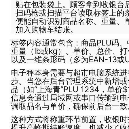
贴在包装袋上。顾客拿到收银台
扫码枪或扫描平台读取标签上的条
便能自动识别商品名称、重量、
加入购物车结账。
标签内容通常包含：商品PLU码
重量（lb或kg）、单价、总价、
以及一维条形码（多为EAN-13或U
电子秤本身需要与超市电脑系统进
步。当您在后台管理系统中新增或
品（如“上海青”PLU 1234，单价$1
信息会通过局域网或串口传输到电
调取品名与单价，确保前后台一致
这种方式将称重环节前置，收银时
提升高峰期结账速度，也减少了收