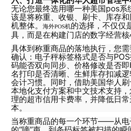
六、打造一体化的华人超市管理中
无论您最终选用哪一种美国pos系
该是将称重、收银、刷卡、库存和
机整体。
的选择，不仅仅
海外POS机
具，而是在构建门店的数字经营核
具体到称重商品的落地执行，您需
确认：电子秤标签格式是否与POS
码能否双向同步、价格修改是否即
名打印是否清晰、生鲜库存扣减逻
会计习惯。同时，借助美国华人刷
本地化支付方案和中文技术支持，
理的超市信用卡费率，并降低日常
本。
当称重商品的每一个环节——从电
的“嘀”声，到条码标签被扫描的瞬