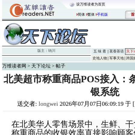
设万维读者为首页
首
简体
繁体
手机版
版主：
纳川
五 味 斋
茗香茶语
天下
史地人物
军事天地
跨国
万维读者网
>
天下论坛
> 帖子
北美超市称重商品POS接入：
银系统
送交者:
longwei
2026年07月07日06:09:19 
在北美华人零售场景中，生鲜、干
称重商品的收银效率直接影响顾客