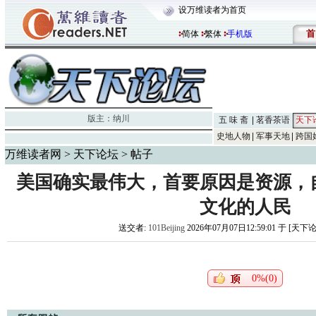
设万维读者为首页
首
简体
繁体
手机版
版主：
纳川
五 味 斋
茗香茶语
天下
史地人物
军事天地
跨国
万维读者网
>
天下论坛
> 帖子
美国确实最伟大，首要原因是资源，
文化的人民
送交者:
101Beijing
2026年07月07日12:59:01 于 [天下
0%(0)