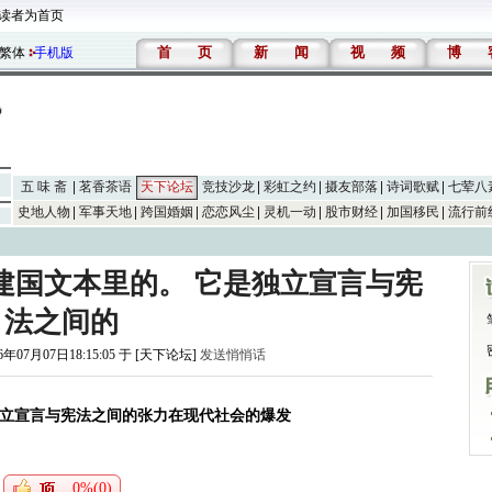
读者为首页
首
页
新
闻
视
频
博
繁体
手机版
五 味 斋
茗香茶语
天下论坛
竞技沙龙
彩虹之约
摄友部落
诗词歌赋
七荤八
史地人物
军事天地
跨国婚姻
恋恋风尘
灵机一动
股市财经
加国移民
流行前
建国文本里的。 它是独立宣言与宪
法之间的
6年07月07日18:15:05 于 [天下论坛]
发送悄悄话
立宣言与宪法之间的张力在现代社会的爆发
0%(0)