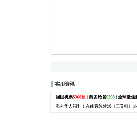
实用资讯
回国机票
$360起
| 商务舱省
$200
| 全球最
海外华人福利！在线看陈建斌《三叉戟》热