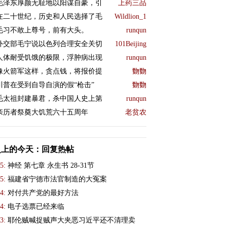
毛泽东厚颜无耻地以阳谋自豪，引
上药三品
在二十世纪，历史和人民选择了毛
Wildlion_1
毛习不敢上尊号，前有大头。
runqun
外交部毛宁说以色列合理安全关切
101Beijing
人体耐受饥饿的极限，浮肿病出现
runqun
像火箭军这样，贪点钱，将报价提
覅覅
川普在受到自导自演的假“枪击”
覅覅
毛太祖封建暴君，杀中国人史上第
runqun
亲历者祭奠大饥荒六十五周年
老贫农
史上的今天：回复热帖
5:
神经 第七章 永生书 28-31节
5:
福建省宁德市法官制造的大冤案
4:
对付共产党的最好方法
4:
电子选票已经来临
3:
耶伦贼喊捉贼声大夹恶习近平还不清理卖