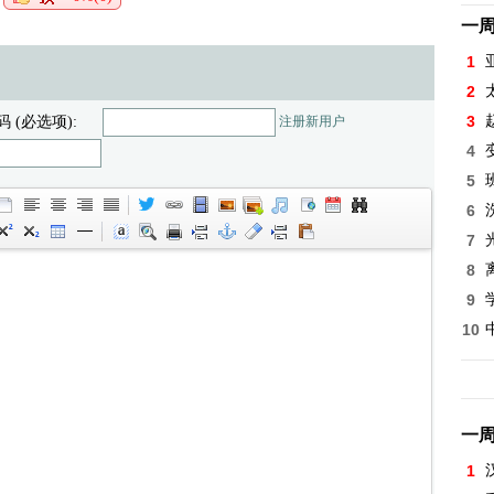
一
1
2
3
码 (必选项):
注册新用户
4
5
6
7
8
9
10
一
1