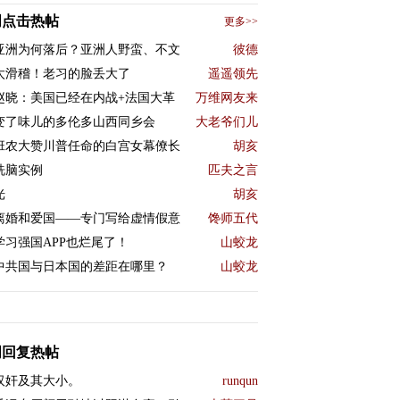
周点击热帖
更多>>
亚洲为何落后？亚洲人野蛮、不文
彼德
太滑稽！老习的脸丢大了
遥遥领先
赵晓：美国已经在内战+法国大革
万维网友来
变了味儿的多伦多山西同乡会
大老爷们儿
班农大赞川普任命的白宫女幕僚长
胡亥
洗脑实例
匹夫之言
光
胡亥
离婚和爱国——专门写给虚情假意
馋师五代
学习强国APP也烂尾了！
山蛟龙
中共国与日本国的差距在哪里？
山蛟龙
周回复热帖
汉奸及其大小。
runqun