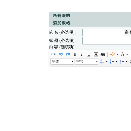
笔 名 (必选项):
密 
标 题 (必选项):
内 容 (选填项):
字体
字号