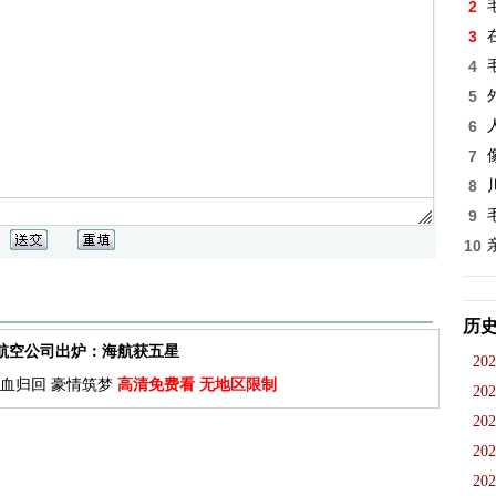
2
3
4
5
6
7
8
9
10
历
佳航空公司出炉：海航获五星
202
血归回 豪情筑梦
高清免费看 无地区限制
202
202
202
202