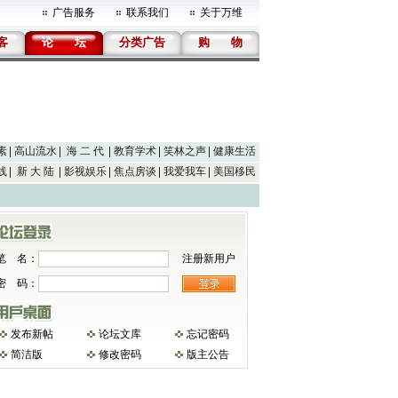
广告服务
联系我们
关于万维
客
论
坛
分类广告
购
物
素
高山流水
海 二 代
教育学术
笑林之声
健康生活
线
新 大 陆
影视娱乐
焦点房谈
我爱我车
美国移民
笔 名：
注册新用户
密 码：
发布新帖
论坛文库
忘记密码
简洁版
修改密码
版主公告