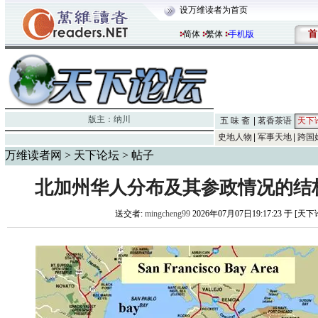
设万维读者为首页
首
简体
繁体
手机版
版主：
纳川
五 味 斋
茗香茶语
天下
史地人物
军事天地
跨国
万维读者网
>
天下论坛
> 帖子
北加州华人分布及其参政情况的结构
送交者:
mingcheng99
2026年07月07日19:17:23 于 [天