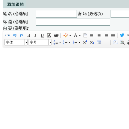
笔 名 (必选项):
密 码 (必选项):
标 题 (必选项):
内 容 (选填项):
字体
字号