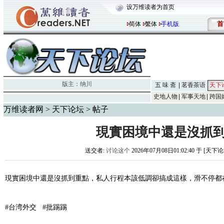
设万维读者为首页
首
简体
繁体
手机版
版主：
纳川
五 味 斋
茗香茶语
天下
史地人物
军事天地
跨国
万维读者网
>
天下论坛
> 帖子
現實困境中還是沒抓
送交者:
讨论这个
2026年07月08日01:02:40 于 [天下
現實困境中還是沒抓到重點，私人行程本該低調卻搞成這樣，滑不停都
#台湾外交 #批踢踢