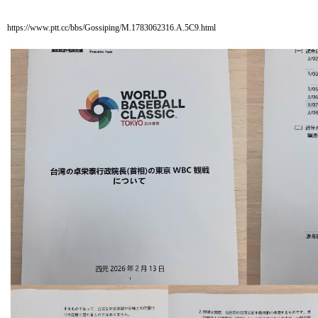
https://www.ptt.cc/bbs/Gossiping/M.1783062316.A.5C9.html