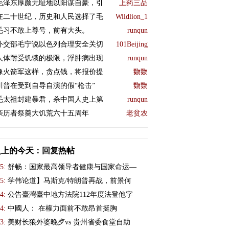
毛泽东厚颜无耻地以阳谋自豪，引
上药三品
在二十世纪，历史和人民选择了毛
Wildlion_1
毛习不敢上尊号，前有大头。
runqun
外交部毛宁说以色列合理安全关切
101Beijing
人体耐受饥饿的极限，浮肿病出现
runqun
像火箭军这样，贪点钱，将报价提
覅覅
川普在受到自导自演的假“枪击”
覅覅
毛太祖封建暴君，杀中国人史上第
runqun
亲历者祭奠大饥荒六十五周年
老贫农
史上的今天：回复热帖
5:
舒畅：国家最高领导者健康与国家命运—
5:
学伟论道】马斯克/特朗普再战，前景何
4:
公告臺灣臺中地方法院112年度法登他字
4:
中國人： 在權力面前不敢昂首挺胸
3:
美财长狼外婆晚歺vs 贵州省委食堂自助