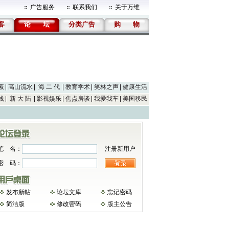
广告服务
联系我们
关于万维
客
论
坛
分类广告
购
物
素
高山流水
海 二 代
教育学术
笑林之声
健康生活
线
新 大 陆
影视娱乐
焦点房谈
我爱我车
美国移民
笔 名：
注册新用户
密 码：
发布新帖
论坛文库
忘记密码
简洁版
修改密码
版主公告