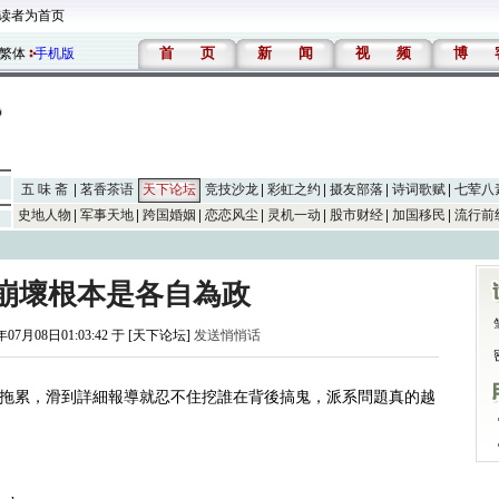
读者为首页
首
页
新
闻
视
频
博
繁体
手机版
五 味 斋
茗香茶语
天下论坛
竞技沙龙
彩虹之约
摄友部落
诗词歌赋
七荤八
史地人物
军事天地
跨国婚姻
恋恋风尘
灵机一动
股市财经
加国移民
流行前
崩壞根本是各自為政
年07月08日01:03:42 于 [天下论坛]
发送悄悄话
拖累，滑到詳細報導就忍不住挖誰在背後搞鬼，派系問題真的越