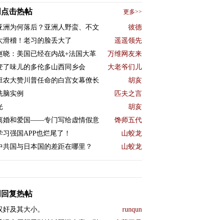
周点击热帖
更多>>
亚洲为何落后？亚洲人野蛮、不文
彼德
太滑稽！老习的脸丢大了
遥遥领先
赵晓：美国已经在内战+法国大革
万维网友来
变了味儿的多伦多山西同乡会
大老爷们儿
班农大赞川普任命的白宫女幕僚长
胡亥
洗脑实例
匹夫之言
光
胡亥
离婚和爱国——专门写给虚情假意
馋师五代
学习强国APP也烂尾了！
山蛟龙
中共国与日本国的差距在哪里？
山蛟龙
周回复热帖
汉奸及其大小。
runqun