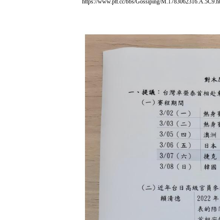
https://www.ptt.cc/bbs/Gossiping/M.1783062316.A.5C9.h