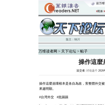
设万维
简体
版主：
纳川
万维读者网
>
天下论坛
> 帖子
操作這麼
送交者:
讨论这个
2026
操作這麼崩壞根本是各自為政，害整體外交被
來越明顯。
#台湾外交 #批踢踢