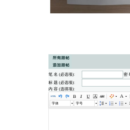
笔 名 (必选项):
密 
标 题 (必选项):
内 容 (选填项):
字体
字号