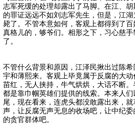
志军死缓的处理却露出了马脚。在江、胡
的罪证远远不如刘志军先生，但是，江湖
毙了。不管本意如何，客观上都得到了百
真格儿的，够爷们。相形之下，习心慈手
了。
不管什么背景和原因，江泽民揪出过陈希
宇和薄熙来。客观上毕竟属于反腐的大动
苗红，无人挟持，牛气烘烘，大话不断。
都是靠巾帼英雄们提供的线索。本来人们
尾，现在看来，连虎头都没敢露出来，就
声，让反腐无声无息的收场吧，让中纪委
的贪官群体吧。