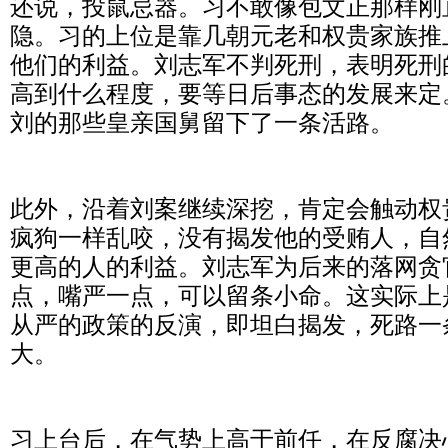
还说，投鼠忌器。习不敢像包文正那样刚
隐。习的上位是靠几朝元老和权贵家族推
他们的利益。刘志军不判死刑，表明死刑
高到什么程度，要等日后事态的发展来定
刘的那些皇亲国舅留下了一条活路。
此外，沿着刘案继续深挖，肯定会触动权
疯狗一样乱咬，没有揭发他的受贿人，自
更高的人的利益。刘志军为后来的落网贪
点，嘴严一点，可以留条小命。这实际上
从严的政策的反演，即坦白揭发，死路一
大。
习上台后，在气势上高于前任，在反腐决