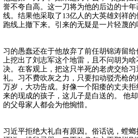
誉不夸自高。这一刀将为他的后边的十年
线。结果他采取了
13
亿人的大英雄刘祥的
跑线上撤下来。引来的无疑是一片轻蔑的
习的愚蠢还在于他放弃了前任胡锦涛留给
上挖出了刘志军这个地雷，且不问胡为啥
决。在客观上，把这只半死的老虎交给习
礼。习不费吹灰之力，只要扣动驳壳枪的
万岁，大功告成。好像一个阳痿的丈夫拒
来的现成的孩子，这儿子是白送的。 他
的父母家人都会为他惋惜。
习近平拒绝大礼自有原因。俗话说，螳螂