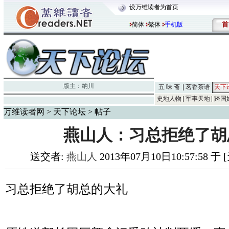
设万维读者为首页
首
简体
繁体
手机版
版主：
纳川
五 味 斋
茗香茶语
天下
史地人物
军事天地
跨国
万维读者网
>
天下论坛
> 帖子
燕山人：习总拒绝了胡
送交者:
燕山人
2013年07月10日10:57:58 
习总拒绝了胡总的大礼