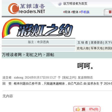
设万维读者为首页
首
简体
繁体
手机版
版主：
奇异恩典
五 味 斋
茗香茶语
天下
史地人物
军事天地
跨国
万维读者网
>
彩虹之约
> 跟帖
呵呵。
送交者:
xiahong
2024月01月17日10:13:27 于 [彩虹之约]
发送悄悄话
回 答:
根本问题自己拎不清，只能越来越糊涂，自己气自己
由
追求永生
于 2024-01
无内容
0%(0)