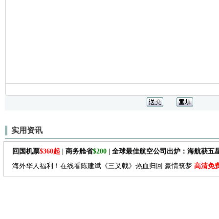
实用资讯
回国机票
$360起
| 商务舱省
$200
| 全球最佳航空公司出炉：海航获五
海外华人福利！在线看陈建斌《三叉戟》热血归回 豪情筑梦
高清免