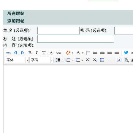
笔 名 (必选项):
密 码 (必选项):
标 题 (必选项):
内 容 (选填项):
字体
字号