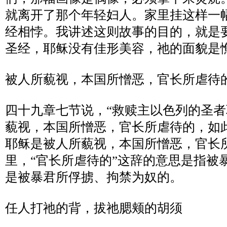
就离开了那个年轻妇人。家里挂这样一
经相悖。我讲述这则故事的目的，就是
圣经，耶稣没有佳形美容，祂的面貌是
被人所藐视，本国所憎恶，官长所虐待
四十九章七节说，
“
救赎主以色列的圣者
藐视，本国所憎恶，官长所虐待的，如
耶稣是被人所藐视，本国所憎恶，官长
里，
“
官长所虐待的
”
这辞的意思是指被
是被暴君所俘掳、拘禁为奴的。
任人打祂的背，拔祂腮颊的胡须