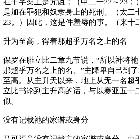
在十字架上是咒诅；（申二一
22
～
23
；
是加在罪犯和奴隶身上的死刑。（太二
23
。）因此，这是件羞辱的事。（来十
升为至高，得着那超乎万名之上的名
保罗在腓立比二章九节说，
“
所以神将祂
那超乎万名之上的名。
”
主降卑自己到了
至高。从主升天以来，地上从无一名超
立比书论到主升高的话，与以赛亚五十
似。
没有记载祂的家谱或身分
马可福音没有记载主的家谱或身分。由