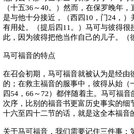
（十五
36
～
40
。）然而，在保罗晚年，
是与他十分接近，（西四
10
，门
24
，）
有用处。（提后四
11
。）马可与彼得很
此，因为彼得把他当作自己的儿子。（
马可福音的特点
在召会初期，马可福音就被认为是经由
的；在救主福音的服事中，彼得从始（
四
54
，
66
～
72
）都伴随着主。马可福音
次序，比别的福音书更富历史事实的细
十六至四十二节的话，就是这全本福音
关于马可福音，我们需要记住三件事：