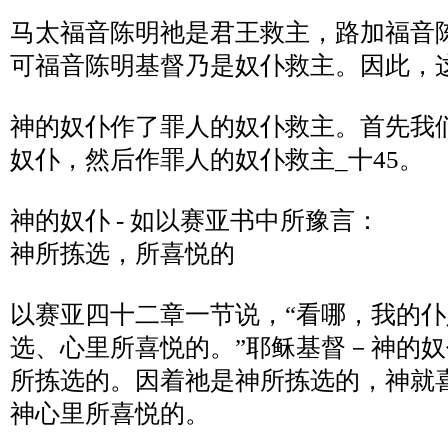
马太福音陈明祂是君王救主，路加福音
可福音陈明基督乃是奴仆救主。因此，
神的奴仆作了罪人的奴仆救主。首先我
奴仆，然后作罪人的奴仆救主_十
45
。
神的奴仆
-
如以赛亚书中所豫言：
神所拣选，所喜悦的
以赛亚四十二章一节说，
“
看哪，我的仆
选、心里所喜悦的。
”
耶稣基督－神的奴
所拣选的。因着祂是神所拣选的，神就
神心里所喜悦的。