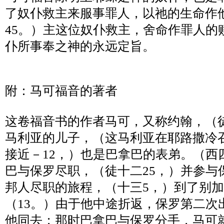
了奴仆救主来服事罪人，以祂的生命作
45
。）主这位奴仆救主，舍命作罪人的
仆所事奉之神的永远定旨。
附：马可福音的著者
这卷福音书的作者马可，又称约翰，（
马利亚的儿子，（这马利亚在耶路撒冷
接近－
12
，）也是巴拿巴的表弟。（西
巴与保罗尽职，（徒十二
25
，）并参与
邦人尽职的旅程，（十三
5
，）到了别加
（
13
。）由于他中途折返，保罗第二次
他同去；那时巴拿巴与保罗分手，马可