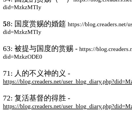
did=MzkzMTIy
5
8:
国度赏赐的婚筵
https://blog.creaders.net/
did=MzkzMTIy
63:
被提与国度的赏赐
-
https://blog.creaders
did=MzkzODE0
71:
人的不义神的义
-
https://blog.creaders.net/user_blog_diary.php?did=
72:
复活基督的得胜
-
https://blog.creaders.net/user_blog_diary.php?did