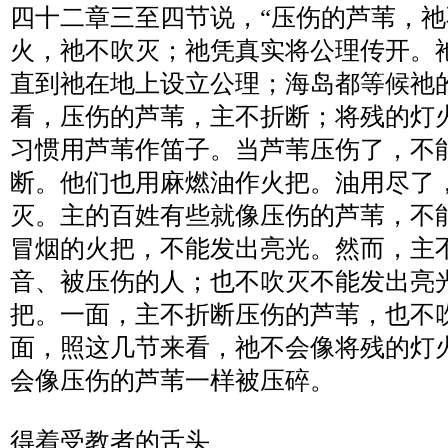
四十二章三至四节说，
“
压伤的芦苇，祂
火，祂不吹灭；祂凭真实将公理传开。
直到祂在地上设立公理；海岛都等候祂
看，压伤的芦苇，主不折断；将残的灯
习惯用芦苇作笛子。当芦苇压伤了，不
断。他们也用麻燃油作火把。油用尽了
灭。主的百姓有些就像压伤的芦苇，不
冒烟的火把，不能发出亮光。然而，主
音、被压伤的人；也不吹灭不能发出亮
把。一面，主不折断压伤的芦苇，也不
面，照这几节来看，祂不会像将残的灯
会像压伤的芦苇一样被压碎。
得着受教者的舌头