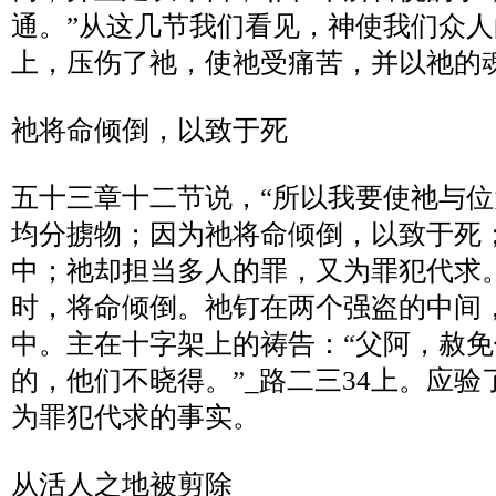
通。
”
从这几节我们看见，神使我们众人
上，压伤了祂，使祂受痛苦，并以祂的
祂将命倾倒，以致于死
五十三章十二节说，
“
所以我要使祂与位
均分掳物；因为祂将命倾倒，以致于死
中；祂却担当多人的罪，又为罪犯代求
时，将命倾倒。祂钉在两个强盗的中间
中。主在十字架上的祷告：
“
父阿，赦免
的，他们不晓得。
”_
路二三
34
上。应验
为罪犯代求的事实。
从活人之地被剪除