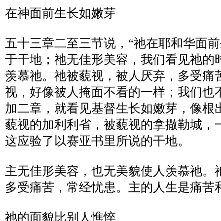
在神面前生长如嫩芽
五十三章二至三节说，
“
祂在耶和华面前
于干地；祂无佳形美容，我们看见祂的
羡慕祂。祂被藐视，被人厌弃，多受痛
视，好像被人掩面不看的一样；我们也
加二章，就看见基督生长如嫩芽，像根
藐视的加利利省，被藐视的拿撒勒城，
这应验了以赛亚书里所说的干地。
主无佳形美容，也无美貌使人羡慕祂。
多受痛苦，常经忧患。主的人生是痛苦
祂的面貌比别人憔悴