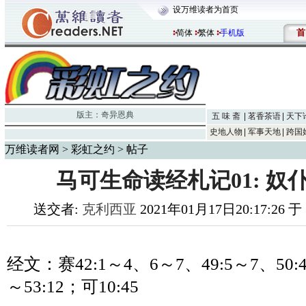
设万维读者为首页
首
简体
繁体
手机版
版主：
奇异恩典
五 味 斋
茗香茶语
天下
史地人物
军事天地
跨国
万维读者网
>
彩虹之约
> 帖子
马可生命读经札记01: 奴
送交者:
克利西亚
2021年01月17日20:17:26 
经文：赛
42:1
～
4
、
6
～
7
、
49:5
～
7
、
50:
～
53:12
；可
10:45