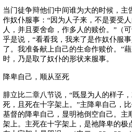
当门徒争辩他们中间谁为大的时候，主
作奴仆服事：
“
因为人子来，不是要受人
人，并且要舍命，作多人的赎价。
”
（可
乎是说，
“
看看我，我来了是作奴仆服事
了。我准备献上自己的生命作赎价。
”
藉
时，乃是取了奴仆的形状来服事。
降卑自己，顺从至死
腓立比二章八节说，
“
既显为人的样子，
死，且死在十字架上。
”
主降卑自己，比
基督的降卑自己，显明祂倒空自己。主
架上。主死在十字架上，是祂降卑的极