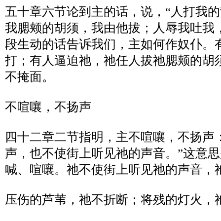
五十章六节论到主的话，说，
“
人打我的
我腮颊的胡须，我由他拔；人辱我吐我
段生动的话告诉我们，主如何作奴仆。
打；有人逼迫祂，祂任人拔祂腮颊的胡
不掩面。
不喧嚷，不扬声
四十二章二节指明，主不喧嚷，不扬声
声，也不使街上听见祂的声音。
”
这意思
喊、喧嚷。祂不使街上听见祂的声音，
压伤的芦苇，祂不折断；将残的灯火，