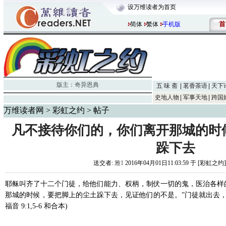
设万维读者为首页
首
简体
繁体
手机版
版主：
奇异恩典
五 味 斋
茗香茶语
天下
史地人物
军事天地
跨国
万维读者网
>
彩虹之约
> 帖子
凡不接待你们的，你们离开那城的时
跺下去
送交者:
雅1
2016年04月01日11:03:59 于 [彩虹之约
耶稣叫齐了十二个门徒，给他们能力、权柄，制伏一切的鬼，医治各样
那城的时候，要把脚上的尘土跺下去，见证他们的不是。”门徒就出去，
福音 9:1,5-6 和合本)