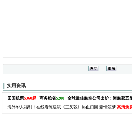
实用资讯
回国机票
$360起
| 商务舱省
$200
| 全球最佳航空公司出炉：海航获五
海外华人福利！在线看陈建斌《三叉戟》热血归回 豪情筑梦
高清免