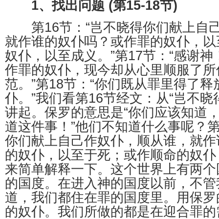
1、找出问题 (第15-18节)
第16节：“岂不晓得你们献上自
就作谁的奴仆吗？或作罪的奴仆，以
奴仆，以至成义。”第17节：“感谢
作罪的奴仆，现今却从心里顺服了所
范。”第18节：“你们既从罪里得了
仆。”我们看第16节经文：从“岂不晓
讲起。保罗的意思是“你们应该知道
道这件事！”他们不知道什么事呢？第
你们献上自己作奴仆，顺从谁，就作
的奴仆，以至于死；或作顺命的奴仆
来简单解释一下。这个世界上有两个
的国度。在进入神的国度以前，不管
道，我们都住在罪的国度里。用保罗
的奴仆。我们所做的都是在迎合罪的