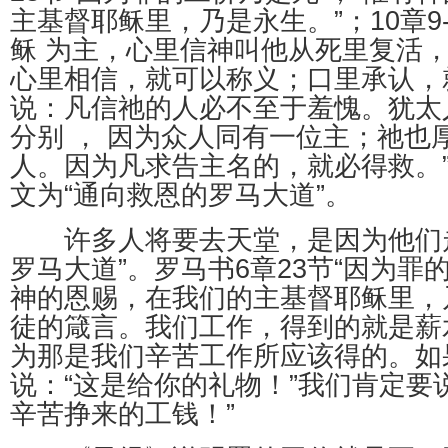
主基督耶稣里，乃是永生。”；10章9
稣 为主，心里信神叫他从死里复活
心里相信，就可以称义；口里承认，
说：凡信祂的人必不至于羞愧。犹太
分别 ， 因为众人同有一位主；祂也
人。因为凡求告主名的，就必得救。
文为“通向救恩的罗马大道”。
许多人将要去天堂，是因为他们走
罗马大道”。罗马书6章23节“因为罪
神的恩赐，在我们的主基督耶稣里，
徒的箴言。我们工作，得到的就是薪
为那是我们辛苦工作所应该得的。如
说：“这是给你的礼物！”我们肯定要
辛苦挣来的工钱！”