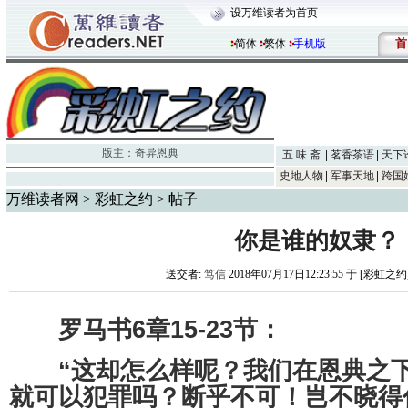
设万维读者为首页
首
简体
繁体
手机版
版主：
奇异恩典
五 味 斋
茗香茶语
天下
史地人物
军事天地
跨国
万维读者网
>
彩虹之约
> 帖子
你是谁的奴隶？
送交者:
笃信
2018年07月17日12:23:55 于 [彩虹之约
罗马书6章15-23节：
“这却怎么样呢？我们在恩典之下
就可以犯罪吗？断乎不可！岂不晓得