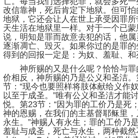
亡。每当我们选择犯罪，就会多死一
改信靠神，死后肯定下地狱。但可怕
地狱，它还会让人在世上承受因罪所
天生活在地狱里一样。对于一个已蒙
说，明知是罪而故意去犯的话，他属
逐渐凋亡、毁灭。如果你过的是罪的
得到的回报一定是：为奴、羞耻、和
神所赐的又是什么呢？恰恰与罪
价相反，神所赐的乃是公义和圣洁。第
节：“现今也要照样将肢体献给义作
以至于成圣。”唯有公义和圣洁才能
悦。第23节：“因为罪的工价乃是死
神的恩赐，在我们的主基督耶稣里，
永生。”神赐人有永生；罪的工价乃
羞耻与成圣，死亡与永生，两种截然