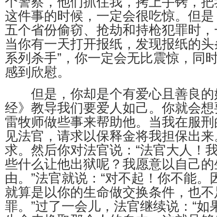
个警察，他们抓住我，拷上手铐，把
这件事的时候，一定会很吃惊。但是
五个省份偷窃、抢劫和持枪犯罪时，
当你有一天打开报纸，发现报纸的头
系列杀手”，你一定会无比震惊，同
感到欣慰。
但是，你却是个有爱心且善良的
经》教导我们要爱人如己。你就会想
雷牧师做些事来帮助他。当我在服刑
见法官，请求以保释金将我担保出来
求。然后你对法官说：“法官大人！
些什么让他出狱呢？我愿意以自己的
由。”法官就说：“对不起！你不能。
就算是以你的生命做交换条件，也不
罪。”过了一会儿，法官继续说：“如