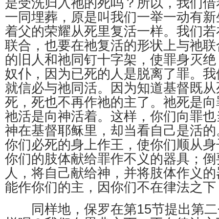
是受洗归入祂的死吗？所以，我们借
一同埋葬，原是叫我们一举一动有新
着父的荣耀从死里复活一样。我们若
联合，也要在祂复活的形状上与祂联
的旧人和祂同钉十字架，使罪身灭绝
奴仆，因为已死的人是脱离了罪。我
就信必与祂同活。因为知道基督既从
死，死也不再作祂的主了。祂死是向
祂活是向神活着。这样，你们向罪也
神在基督耶稣里，却当看自己是活的
你们必死的身上作王，使你们顺从身
你们的肢体献给罪作不义的器具；倒
人，将自己献给神，并将肢体作义的
能作你们的主，因你们不在律法之下
同样地，保罗在第15节提出第二个