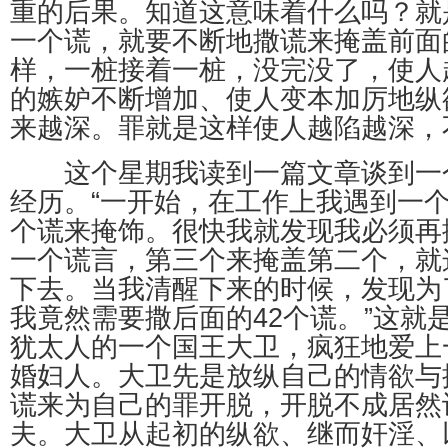
重的后果。知道这意味着什么吗？就
一个谎，就要不断地撒谎来掩盖前面
样，一桩接着一桩，没完没了，使人
的嫉妒不断增加、使人变本加厉地纵
来越深。罪就是这样使人越陷越深，
这个星期我读到一篇文章谈到一
经历。“一开始，在工作上我遇到一
个谎来掩饰。很快我就发现我必须再
一个谎言，第三个来掩盖第二个，就
下去。当我清醒下来的时候，发现为
我竟然需要撒后面的42个谎。”这就
犹太人的一个国王大卫，疯狂地爱上
婚妇人。大卫先是放纵自己的情欲与
谎来为自己的罪开脱，开脱不成居然
夫。大卫从起初的纵欲、继而奸淫、