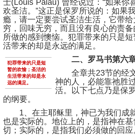
士(Louis Palau) 曾经说过：“
欢圣洁。”这正是保罗所说的：如果
瘾，请一定要尝试圣洁生活，它带给
穷，回味无穷，而且没有良心的责备
所做的感到懊恼。犯罪带来的只是短
活带来的却是永远的满足。
二、罗马书第六
犯罪带来的只是短
暂的欢愉；圣洁的
全章共23节的经文
生活带来的却是永
神的人，必能靠祂胜
远的满足。
活。以下七点乃是保
的纲要。
1、在主耶稣里，神已为我们成就
也是实际的。地位上的，是指神在基
切；实际的，是指我们必须做的回应