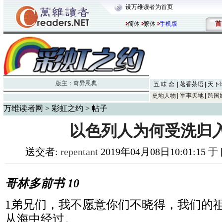
设万维读者为首页
首
简体
繁体
手机版
版主：
奇异恩典
五 味 斋
茗香茶语
天下
史地人物
军事天地
跨国
万维读者网
>
彩虹之约
> 帖子
以色列人为何受洗归
送交者:
repentant
2019年04月08日10:01:15 
哥林多前书 10
1弟兄们，我不愿意你们不晓得，我们的
从海中经过。