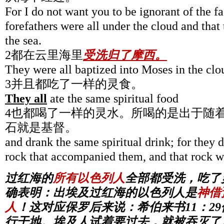
For I do not want you to be ignorant of the fac
forefathers were all under the cloud and that
the sea.
2都在云里海里
受洗归了摩西。
They were all baptized into Moses in the clou
3并且都吃了一样的灵食。
They all
ate the same spiritual food
4也都喝了一样的灵水。所喝的是出于随
石就是基督。
and drank the same spiritual drink; for they d
rock that accompanied them, and that rock w
过红海的
所有以色列人
全部都受洗，吃了
确表明：出埃及过红海的以色列人是
神借
人
！这对应保罗后来说：
希伯来书11：2
行干地。埃及人试着要过去，就被吞灭了