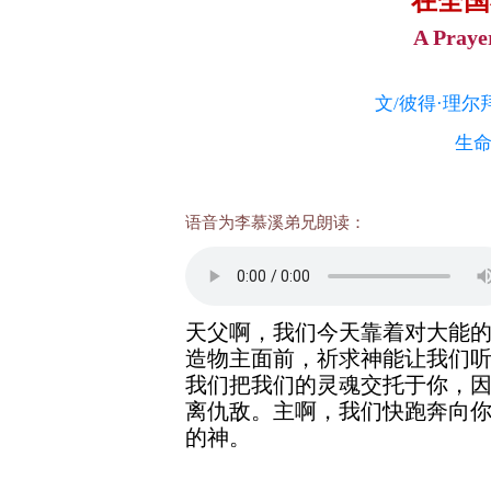
在全国
A Praye
文/
彼得
·
理尔
生
语音为李慕溪弟兄朗读：
天父啊，我们今天靠着对大能
造物主面前，祈求神能让我们
我们把我们的灵魂交托于你，
离仇敌。
主啊，我们快跑奔向
的神。