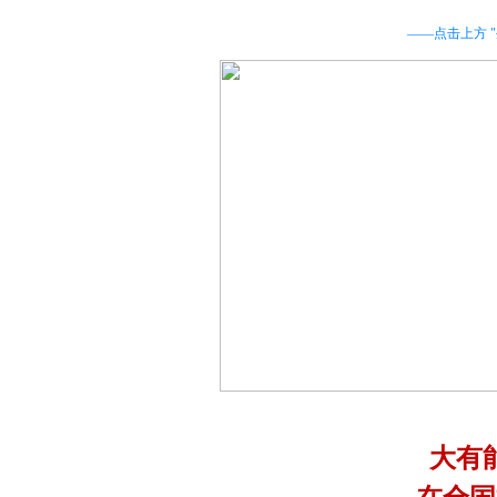
——点击上方 "
大有