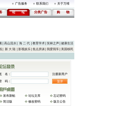
广告服务
联系我们
关于万维
客
论
坛
分类广告
购
物
素
高山流水
海 二 代
教育学术
笑林之声
健康生活
线
新 大 陆
影视娱乐
焦点房谈
我爱我车
美国移民
笔 名：
注册新用户
密 码：
发布新帖
论坛文库
忘记密码
简洁版
修改密码
版主公告