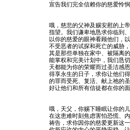
宣告我们完全信赖你的慈爱怜
哦，慈悲的父神及赐安慰的上
指望。我们谦卑地恳求你临到
以你的慈爱的眼神看顾他们，
不受恶者的试探和死亡的威胁
其是那些单独在家中、被隔离
能掌权和完美计划中，我们恳
天都能为你的荣耀而过圣洁感
得享永生的日子，求你让他们
的罪而受死、复活、献上祂的
好让他们和所有信徒都在你的
哦，天父，你赐下睡眠让你的
在这患难时刻焦虑害怕恐慌、
祷告，求你因你的慈爱更新这
你所应许的内心的平静安稳。