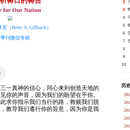
祈祷日的祷告
2
r for Our Nation
3
4
5
拜克（
Peter A. Lillback
）
6
命季刊微信专稿
7
8
9
10
历
的三一真神的信心，同心来到创造天地的
听见你的声音，因为我们的盼望在乎你。
201
因此求你指示我们当行的路，救赎我们脱
201
你，教导我们遵行你的旨意，因为你是我
201
201
201