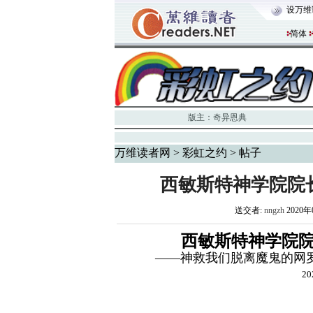
设万维
简体
版主：
奇异恩典
万维读者网
>
彩虹之约
> 帖子
西敏斯特神学院院长
送交者:
nngzh
2020年
西敏斯特神学院院
——神救我们脱离魔鬼的网
20