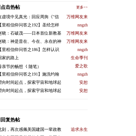
周点击热帖
更多>>
在虚境中见真光：回应周舆《“信
万维网友来
【里程信仰问答之192】圣经怎样
nngzh
赵晓：石破茂——日本首位新教基
万维网友来
赵晓：神是昔在、今在、永在的神
万维网友来
【里程信仰问答之186】怎样认识
nngzh
回家的路上
生命季刊
爱之歌
母亲节的畅想 𡿨随笔）
【里程信仰问答之191】施洗约翰
nngzh
望向时间起点，探索宇宙和地球起
安恕
望向时间起点，探索宇宙和地球起
安恕
周回复热帖
此刻，再次感佩美国建国一辈政教
追求永生