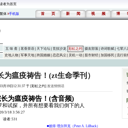
读者为首页
首
页
新
闻
视
频
博
繁体
手机版
五 味 斋
茗香茶语
天下论坛
竞技沙龙
彩虹之约
摄友部落
诗词歌赋
七荤八
史地人物
军事天地
跨国婚姻
恋恋风尘
灵机一动
股市财经
加国移民
流行前
为瘟疫祷告！(zt生命季刊）
03月19日12:31:37 于 [彩虹之约]
发送悄悄话
长为瘟疫祷告！(含音频)
罗和试探，并所有想要看我们倒下的人
20/3/18 3:56:27
读者:531
■彼得·理尔拜克（Peter A. Lillback）