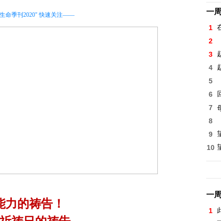
一
生命季刊2020" 快速关注——
1
2
3
4
5
6
7
8
9
10
一
能力的祷告！
1