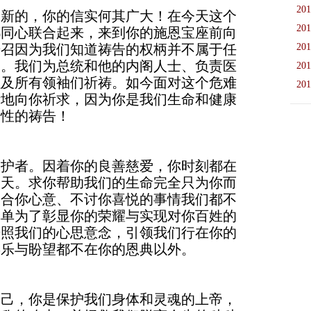
201
是新的，你的信实何其广大！在今天这个
201
都同心联合起来，来到你的施恩宝座前向
号召因为我们知道祷告的权柄并不属于任
201
党。我们为总统和他的内阁人士、负责医
201
以及所有领袖们祈祷。如今面对这个危难
201
断地向你祈求，因为你是我们生命和健康
史性的祷告！
保护者。因着你的良善慈爱，你时刻都在
今天。求你帮助我们的生命完全只为你而
不合你心意、不讨你喜悦的事情我们都不
单单为了彰显你的荣耀与实现对你百姓的
光照我们的心思意念，引领我们行在你的
喜乐与盼望都不在你的恩典以外。
自己，你是保护我们身体和灵魂的上帝，