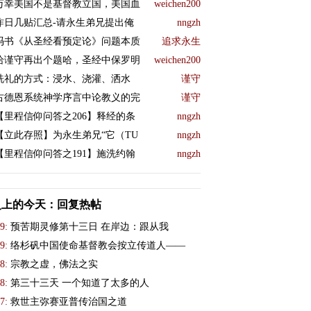
万幸美国不是基督教立国，美国血
weichen200
昨日几贴汇总-请永生弟兄提出俺
nngzh
冯书《从圣经看预定论》问题本质
追求永生
给谨守再出个题哈，圣经中保罗明
weichen200
洗礼的方式：浸水、浇灌、洒水
谨守
古德恩系统神学序言中论教义的完
谨守
【里程信仰问答之206】释经的条
nngzh
【立此存照】为永生弟兄“它（TU
nngzh
【里程信仰问答之191】施洗约翰
nngzh
史上的今天：回复热帖
9:
预苦期灵修第十三日 在岸边：跟从我
9:
络杉矾中国使命基督教会按立传道人——
8:
宗教之虚，佛法之实
8:
第三十三天 一个知道了太多的人
7:
救世主弥赛亚普传治国之道