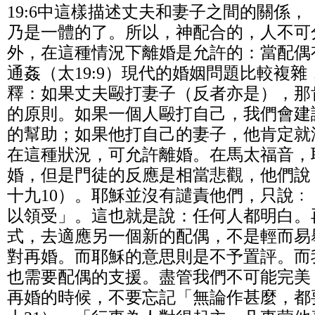
19:6中這樣描述丈夫和妻子之間的關係
乃是一體的了。所以，神配合的，人不可
外，在這種情況下離婚是允許的：當配偶
通姦（太19:9）現代的婚姻問題比較複
釋：如果丈夫毆打妻子（反者亦是），那
的原則。如果一個人毆打自己，我們會建
的幫助；如果他打自己的妻子，他肯定就
在這種狀況，可允許離婚。在馬太福音，
婚，但是門徒的反應是相當悲觀，他們說
十九10）。耶穌並沒有譴責他們，只說
以領受」。這也就是說：任何人都明白。
式，去適應另一個新的配偶，不是輕而易
對再婚。而耶穌的意思則是不予置評。而
也需要配偶的支援。盡管我們不可能完美
再婚的時候，不要忘記「無論作甚麼，都