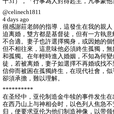
十31），「行事為人對得起主，凡事蒙他
@celinech1811
4 days ago
很感謝莊老師的指導，這發生在我的親人
迫离婚，雙方都是基督徒，但有一方執意
不合適。妻子也許選擇獨身，或因她的個
但不相往來，這意味他必須終生孤獨，無
和孤獨。在年輕時進入婚姻，不知為何變
徒，若被离婚，妻子如選擇不再婚或找不
信仰而被困在孤獨終生，在現代社會，似
卻須承擔，難以理解。
**********
在圣经中，亚伦制造金牛犊的事件发生在
在西乃山上与神相会时，以色列人焦急不
归，便要求亚伦为他们制造神像，以带领