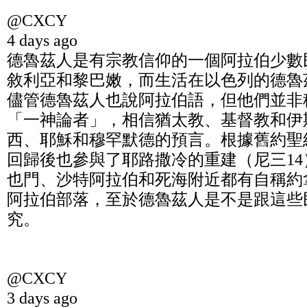
@CXCY
4 days ago
德魯茲人是有宗教信仰的一個阿拉伯少數
敘利亞和黎巴嫩，而生活在以色列的德魯
儘管德魯茲人也說阿拉伯語，但他們並非
「一神論者」，相信猶太教、基督教和伊
西、耶穌和穆罕默德的預言。根據舊約聖
回歸後也參與了耶路撒冷的重建（尼三1
也門、沙特阿拉伯和死海附近都有自稱約
阿拉伯部落，至於德魯茲人是不是跟這些
究。
@CXCY
3 days ago