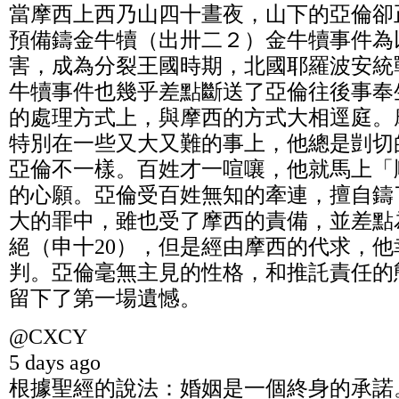
當摩西上西乃山四十晝夜，山下的亞倫卻
預備鑄金牛犢（出卅二２）金牛犢事件為
害，成為分裂王國時期，北國耶羅波安統
牛犢事件也幾乎差點斷送了亞倫往後事奉
的處理方式上，與摩西的方式大相逕庭。
特別在一些又大又難的事上，他總是剴切
亞倫不一樣。百姓才一喧嚷，他就馬上「
的心願。亞倫受百姓無知的牽連，擅自鑄
大的罪中，雖也受了摩西的責備，並差點
絕（申十20），但是經由摩西的代求，
判。亞倫毫無主見的性格，和推託責任的
留下了第一場遺憾。
@CXCY
5 days ago
根據聖經的說法：婚姻是一個終身的承諾