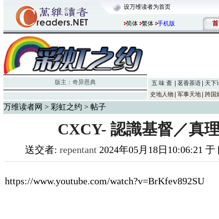
设万维读者为首页
首
简体
繁体
手机版
版主：
奇异恩典
五 味 斋
茗香茶语
天下
史地人物
军事天地
跨国
万维读者网
>
彩虹之约
> 帖子
CXCY- 認識基督／真
送交者:
repentant
2024年05月18日10:06:21 
https://www.youtube.com/watch?v=BrKfev892SU