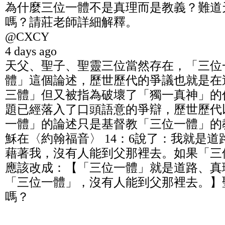
為什麼三位一體不是真理而是教義？難道
嗎？請莊老師詳細解釋。
@CXCY
4 days ago
天父、聖子、聖靈三位當然存在，「三位
體」這個論述，歷世歷代的爭議也就是在
三體」但又被指為破壞了「獨一真神」的
題已經落入了口頭語意的爭辯，歷世歷代
一體」的論述只是基督教「三位一體」的
穌在〈約翰福音〉 14：6說了：我就是
藉著我，沒有人能到父那裡去。如果「三
應該改成：【「三位一體」就是道路、真
「三位一體」，沒有人能到父那裡去。】
嗎？