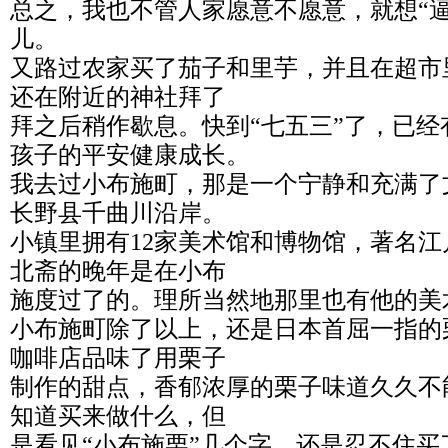
总之，我也不管人家愿意不愿意，就想“
儿。
又路过农家买了茄子和里芋，并且在超市
还在附近的神社拜了
拜之后稍作歇息。快到“七五三”了，已
孩子的平安健康成长。
我去过小布施町，那是一个宁静和充满了
长野县千曲川沿岸。
小镇里拥有12家美术馆和博物馆，著名
北斋的晚年是在小布
施度过了的。理所当然地那里也有他的美
小布施町除了以上，还是日本首屈一指的
咖啡店品味了用栗子
制作的甜点，香郁浓厚的栗子味道久久不
知道买来做什么，但
是看见“小布施栗”几个字，还是忍不住买