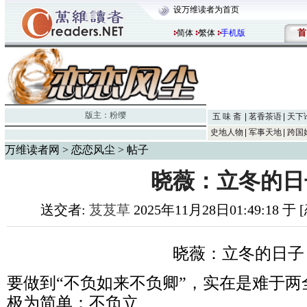
设万维读者为首页
首
简体
繁体
手机版
版主：
粉缨
五 味 斋
茗香茶语
天下
史地人物
军事天地
跨国
万维读者网
>
恋恋风尘
> 帖子
晓薇：立冬的日
送交者:
芨芨草
2025年11月28日01:49:18 
晓薇：立冬的日子
要做到“不负如来不负卿”，实在是难于
极为简单：不负立