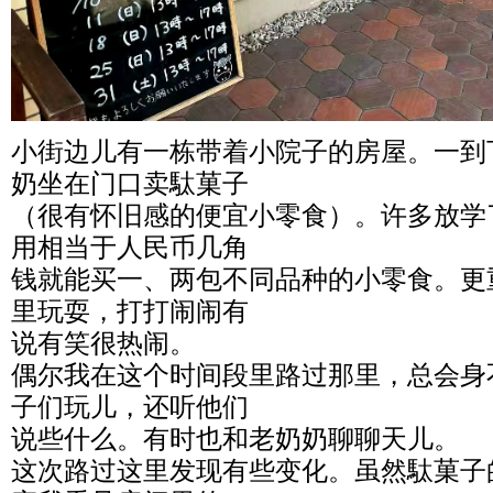
小街边儿有一栋带着小院子的房屋。一到
奶坐在门口卖駄菓子
（很有怀旧感的便宜小零食）。许多放学
用相当于人民币几角
钱就能买一、两包不同品种的小零食。更
里玩耍，打打闹闹有
说有笑很热闹。
偶尔我在这个时间段里路过那里，总会身
子们玩儿，还听他们
说些什么。有时也和老奶奶聊聊天儿。
这次路过这里发现有些变化。虽然駄菓子