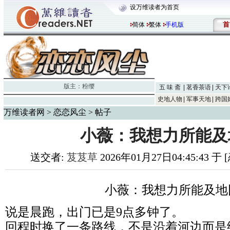
设万维读者为首页
首
简体
繁体
手机版
版主：
粉缨
五 味 斋
茗香茶语
天下
史地人物
军事天地
跨国
万维读者网
>
恋恋风尘
> 帖子
小薇：我想力所能及
送交者:
芨芨草
2026年01月27日04:45:43 
小薇：我想力所能及地
说是晨跑，出门已是9点多钟了。
回程时换了一条路线，不是沿着河边而是