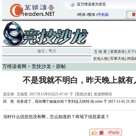
设万维读者为首页
首
简体
繁体
手机版
版主：
弯刀
五 味 斋
茗香茶语
天下
史地人物
军事天地
跨国
万维读者网
>
竞技沙龙
> 跟帖
不是我就不明白，昨天晚上就有
送交者:
王福贵
2017月11月01日21:47:10 于 [竞技沙龙]
发送悄悄话
回 答:
你多虑了，现在哪个妹妹白给？常到这儿转转
由
zxbts
于 2017-11-01 21:38:
当时什么信息也没有啊，怎么知道的？有地下信息渠道？
0%(0)