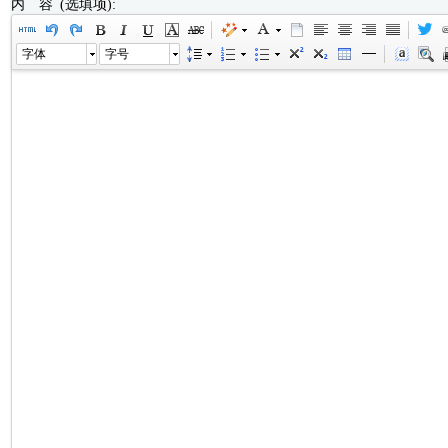
内 容 (选填项):
字体
字号