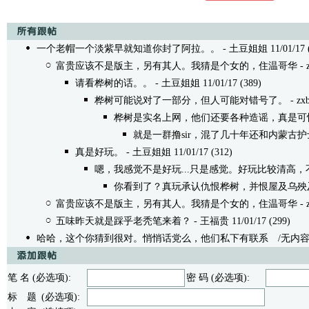
一个老帽一个淡紫早就知道你封了阿拉。。
- 土豆姐姐 11/01/17 (
富贵应该不是版主，另有其人。我猜是个女的，住温哥华
- 
请看桦树的话。。
- 土豆姐姐 11/01/17 (389)
桦树可能说对了一部分，但人可能对错号了。
- zxb
桦树是实名上网，他们还要各种造谣，真是可
就是一群撸sir，混了几十年还和内蒙古
真是好玩。
- 土豆姐姐 11/01/17 (312)
嗯，我感觉不是好玩...只是感觉。好玩比较清高
你看到了？真玩承认仇恨桦树，并恨屋及乌殃及
富贵应该不是版主，另有其人。我猜是个女的，住温哥华
- 
五味昨天就是踩乎老秃笔来着？
- 王福贵 11/01/17 (299)
哈哈，这个你猜到很对。悄悄话党么，他们私下有联系
/无内容 - z
笔 名 (必选项):
密 码 (必选项):
标 题 (必选项):