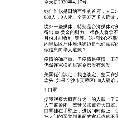
今天是2020年4月7号。
纳什维尔是田纳西州的首府，人口5
888人，9人死。全美37万多人确诊
境外一些媒体，特别是台湾媒体对
得出300美金的财力”;“很多人将拿
月份才能收到”等等。这些耽心不
约皇后区尸体堆满街边是他们嘉宾
假信息向华人道歉？
疫情的确严重。但疫情是疫情，工
仍然连宽松的居家令都没有颁发。
美国佬们淡定，我也淡定。整天在
念头: 如果长沙市芙蓉区888人确
1.口罩
据我观察大概百分之一的人戴上了
人车窗紧闭，驾驶员却戴着大口罩
口罩挂在手臂上，进房间时戴上。让
把大门的军警到里面的官兵依然不