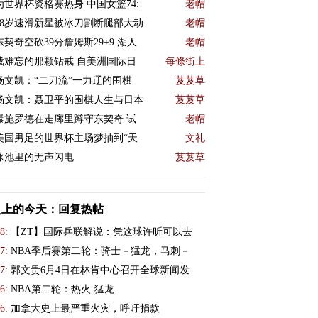
为世界杯资格赛热身 中国女篮74:
老帽
18岁速滑新星被冰刀割断腿部大动
老帽
东契奇空砍39分詹姆斯29+9 湖人
老帽
载难忘的那颗钻戒 自美洲国际日
每條街上
杨文凯：“二刀流”一力辽的围棋
芨芨草
杨文凯：聂卫平的围棋人生与日本
芨芨草
曝施罗德在走廊里蹲守东契奇 试
老帽
美国男足的世界杯主场梦抽到“天
文礼
泳池里的无声闪电
芨芨草
史上的今天：回复热帖
8:
【ZT】国际乒联解说：凭这球许昕可以去
7:
NBA季后赛第二轮：骑士－猛龙，马刺－
7:
郭文贵6月4日在林肯中心召开全球新闻发
6:
NBA第二轮：热火-猛龙
6:
加拿大史上最严重火灾，呼吁捐款