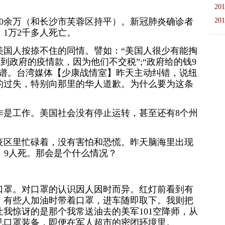
201
0余万（和长沙市芙蓉区持平）。新冠肺炎确诊者
201
，1万2千多人死亡。
美国人按捺不住的同情。譬如：“美国人很少有能掏
不到政府的疫情款，因为他们不交税”;“政府给的钱9
靠谱。台湾媒体【少康战情室】昨天主动纠错，说纽
的过失，特别向那里的华人道歉。为什么要为这条
作是工作。美国社会没有停止运转，甚至还有8个州
疫区里忙碌着，没有害怕和恐慌。昨天脑海里出现
诊，9人死。那会是个什么情况？
口罩。对口罩的认识因人因时而异。红灯前看到有
。有些人加油时带着口罩，进车随即取下。我则把
我惊讶的是那个我常送油去的美军101空降师，从
见口罩装备，即便在军人超市的密闭环境里。