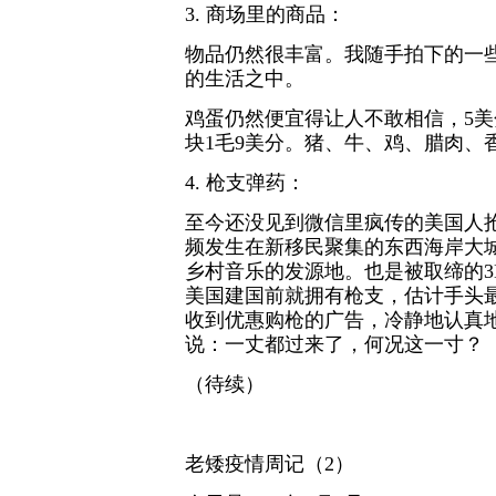
3. 商场里的商品：
物品仍然很丰富。我随手拍下的一
的生活之中。
鸡蛋仍然便宜得让人不敢相信，5美分
块1毛9美分。猪、牛、鸡、腊肉、
4. 枪支弹药：
至今还没见到微信里疯传的美国人
频发生在新移民聚集的东西海岸大
乡村音乐的发源地。也是被取缔的
美国建国前就拥有枪支，估计手头
收到优惠购枪的广告，冷静地认真
说：一丈都过来了，何况这一寸？
（待续）
老矮疫情周记（2）