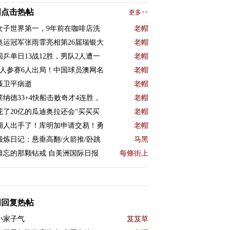
周点击热帖
更多>>
女子世界第一，9年前在咖啡店洗
老帽
奥运冠军张雨霏亮相第26届瑞银大
老帽
国乒单日13战12胜，男队2人遭一
老帽
9人参赛6人出局！中国球员澳网名
老帽
聂卫平病逝
老帽
莱纳德33+4快船击败奇才4连胜，
老帽
花了20亿的瓜迪奥拉还会“买买买
老帽
湖人出手了！库明加申请交易！勇
老帽
锻炼日记：悬垂高翻/火箭推/卧跳
马黑
难忘的那颗钻戒 自美洲国际日报
每條街上
周回复热帖
小家子气
芨芨草