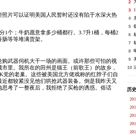
2
3
些照片可以证明美国人民暂时还没有陷于水深火热
4
5
1个；牛奶愿意拿多少桶都行。3.7升1桶，每桶2
6
香肠等等堆满货架。
7
8
9
抢购武器伺机大干一场的画面。或许那些可怕的视
城市里。我所在的田州是猫王（前歌王）的故乡，
10
3K党的老巢。这些被美国北方佬戏称的红脖子们自
最近都较紧没见他们哄抢武器装备。倒是我昨天又
地思考了一整夜后，我拒绝了买枪的诱惑。俗话
历
201
201
201
201
201