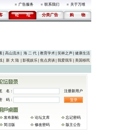
广告服务
联系我们
关于万维
客
论
坛
分类广告
购
物
素
高山流水
海 二 代
教育学术
笑林之声
健康生活
线
新 大 陆
影视娱乐
焦点房谈
我爱我车
美国移民
笔 名：
注册新用户
密 码：
发布新帖
论坛文库
忘记密码
简洁版
修改密码
版主公告