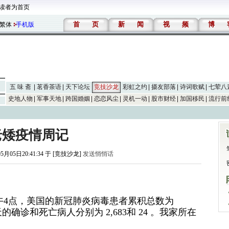
读者为首页
首
页
新
闻
视
频
博
繁体
手机版
五 味 斋
茗香茶语
天下论坛
竞技沙龙
彩虹之约
摄友部落
诗词歌赋
七荤八
史地人物
军事天地
跨国婚姻
恋恋风尘
灵机一动
股市财经
加国移民
流行前
老矮疫情周记
05月05日20:41:34 于 [竞技沙龙]
发送悄悄话
下午4点，美国的新冠肺炎病毒患者累积总数为
今天的确诊和死亡病人分别为 2,683和 24 。我家所在