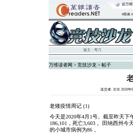
设万维
简体
版主：
弯刀
万维读者网
>
竞技沙龙
> 帖子
送交者:
老矮
2020年
老矮疫情周记 (1)
今天是2020年4月1号。截至昨天
186,101，死亡3,603 。田纳西州
的小城市病例为86 。