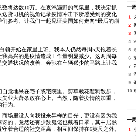
数将达数10万。在哀鸿遍野的气氛里，我决定抓
一
从送货司机的视角记录疫情冲击下所感受到的变化
1
学们参考。让我们一起见证美国如何走向“最后的崩
2
3
4
的白领开始在家里上班。我本人仍然每周5天拖着长
5
让我高兴的是疫情造成工作量明显减少。这两周每
6
是交通状况的改善。奔驰在车辆稀少的马路上让我
7
8
9
们自觉地呆在宅子或宅院里。剪草栽花遛狗散步，
10
大失业大萧条放在心上。当然，随着疫情的加重，
的行为。
。商场里没人向我投来异样的目光，更没有因为我
一
惊讶的，竟然还有少数鬼佬也戴着口罩，其中居然
遵守着合适的社交距离，相互间保持在6英尺之外。
1