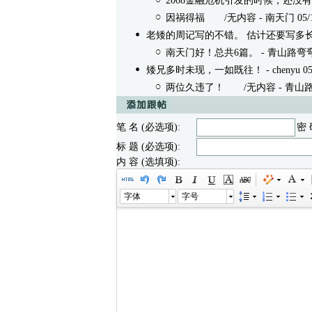
2008金融危机引发的时候，还没有
因祸得福
/无内容 - 南天门 05/12/
老矮的周记写的不错。 估计还要写多
南天门好！总共6篇。
- 青山路弯弯 0
矮兄多时未现，一如既往！
- chenyu 05
两位久违了！
/无内容 - 青山路弯弯 0
笔 名 (必选项):
密 
标 题 (必选项):
内 容 (选填项):
字体
字号