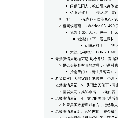
问候信阳人，祝信阳人身体健
信阳兄好！
/无内容 - 青山路弯弯
问好！
/无内容 - 吹爷 05/17/20 
也问候老南！
- dadahan 05/14/20 (
我靠！惊动大汉。握手！什么
老矮好！下一届世界杯，或
信阳君好！
/无内容 -
大汉兄弟你好，LONG TIME N
老矮疫情周记结束篇 购枪备战
- 青山路弯
是否买枪各有各的道理，但是对我
赞南天门！
- 青山路弯弯 05/14/
希望这次巨大的灾难赶紧过去，否则后
老矮疫情周记（5）头顶之刀落下
- 青山
塞翁失马，焉知非福
/无内容 - 南天
老矮疫情周记（4）发混的美国佬和疫
如果美国政府应对有方，把感染人
老矮疫情周记3 迈克的失业 -- 祸兮福