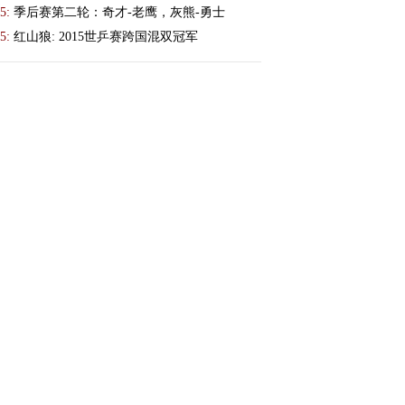
5:
季后赛第二轮：奇才-老鹰，灰熊-勇士
5:
红山狼: 2015世乒赛跨国混双冠军