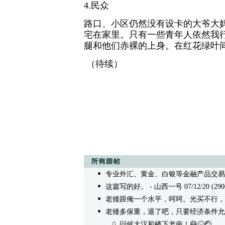
4.民众
路口、小区仍然没有设卡的大爷大
宅在家里。只有一些青年人依然我
腿和他们赤裸的上身。在红花绿叶
（待续）
专业外汇、黄金、白银等金融产品交易操盘
这篇写的好。
- 山西一号 07/12/20 (290
老矮跟俺一个水平，呵呵。光买不行，
老矮多保重，退了吧，只要经济条件允
问候大汉和楼下老南！😷🤒🤕
/无内