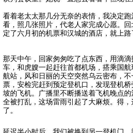
看着老太太那几分无奈的表情，我决定跑
看，照几张照片，代老人家完成心愿。回
定了六月初的机票和汉城
的酒店，就上路
那天中午，回家匆匆
吃了点东西，用滴滴
车
，和虎嫂一起赶往首都机场，搭乘国航
航站，风和日丽的天空突然乌云密布，不
票，安检完赶到预定登机口，发现登机桥
坡的飞机。广播里不断播送着飞机晚点的
全被打乱，这场雷雨引起了大麻烦。得，
了。
延迟半小时后，我们被换到另一登机门，