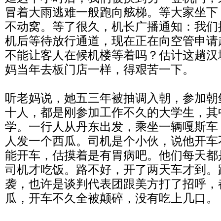
冒着大雨逃难一般跑向舷梯。等大家坐下
不动窝。等了很久，机长广播通知：我们
机后等待放行通道，现在正在向空管申请
不能让客人在候机楼等着吗？估计这趟汉
妈当年去板门店一样，得艰苦一下。
听老妈说，她五三年被抽调入朝，参加朝
十人，都是刚参加工作不久的大学生，其
学。一行人从丹东出发，乘坐一辆嘎斯车
人发一个西瓜。司机是个小伙，说他开车
能开车，估摸着是有胃病吧。他们每天都
司机才吃饭。路不好，开了两天车才到。
袭，也许是谈判代表团跟美方
打了招呼，
瓜，开车
不久全被颠碎，没有吃上几口。