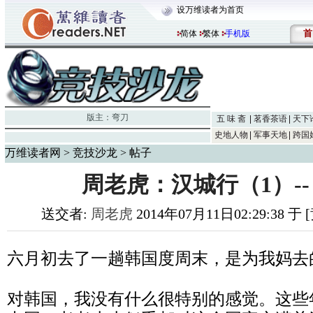
设万维读者为首页
首
简体
繁体
手机版
版主：
弯刀
五 味 斋
茗香茶语
天下
史地人物
军事天地
跨国
万维读者网
>
竞技沙龙
> 帖子
周老虎：汉城行（1）--
送交者:
周老虎
2014年07月11日02:29:38 
六月初去了一趟韩国度周末，是为我妈去
对韩国，我没有什么很特别的感觉。这些