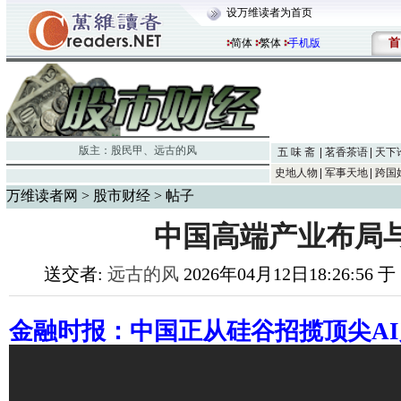
设万维读者为首页
首
简体
繁体
手机版
版主：
股民甲
、
远古的风
五 味 斋
茗香茶语
天下
史地人物
军事天地
跨国
万维读者网
>
股市财经
> 帖子
中国高端产业布局
送交者:
远古的风
2026年04月12日18:26:56 
金融时报：中国正从硅谷招揽顶尖A