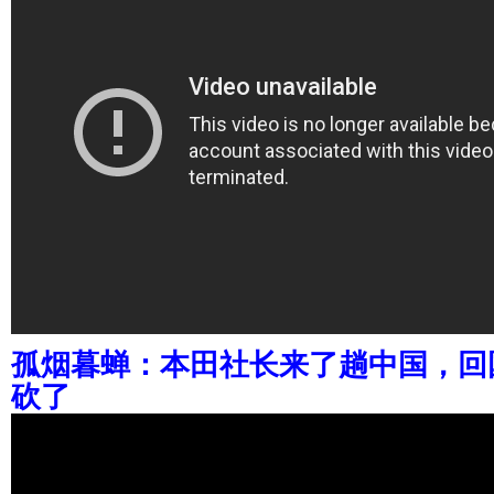
孤烟暮蝉：本田社长来了趟中国，回
砍了