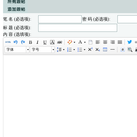
笔 名 (必选项):
密 码 (必选项):
标 题 (必选项):
内 容 (选填项):
字体
字号