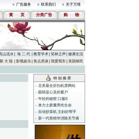
广告服务
联系我们
关于万维
黄
页
分类广告
购
物
高山流水
海 二 代
教育学术
笑林之声
健康生活
新 大 陆
影视娱乐
焦点房谈
我爱我车
美国移民
特 别 推 荐
-
北美最全折扣机票网站
-
眼睛是心灵的窗户
-
年轻的秘密 口服II
-
来力士胶囊男性生命
-
自动炒菜机 主妇好帮手
-
新一代骨精华消除关节痛