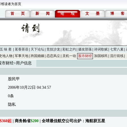
万维读者为首页
首
页
新
闻
论
坛
文
墨
博
客
五 味 斋
茗香茶语
天下论坛
竞技沙龙
彩虹之约
摄友部落
诗词歌赋
七荤八素
史地人物
军事天地
跨国婚姻
恋恋风尘
灵机一动
股市财经
加国移民
流行前线
股市财经
>用户信息
股民甲
2006年10月22日 04:34:57
0条
隐私
$360起
| 商务舱省
$200
| 全球最佳航空公司出炉：海航获五星