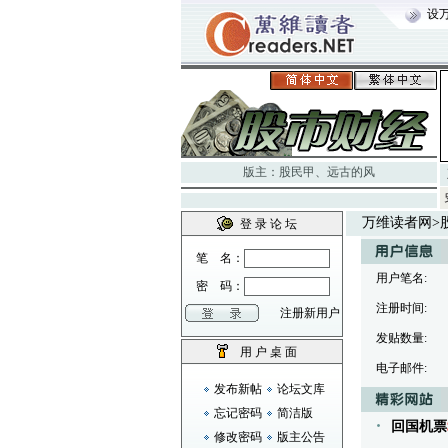
设
版主：
股民甲
、
远古的风
万维读者网
>
登 录 论 坛
笔 名：
用户笔名:
密 码：
注册时间:
注册新用户
发贴数量:
用 户 桌 面
电子邮件:
发布新帖
论坛文库
忘记密码
简洁版
回国机票
修改密码
版主公告