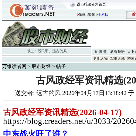
设万维读者为首页
首
简体
繁体
手机版
版主：
股民甲
、
远古的风
五 味 斋
茗香茶语
天下
史地人物
军事天地
跨国
万维读者网
>
股市财经
> 帖子
古风政经军资讯精选(2026-
送交者:
远古的风
2026年04月17日13:18:42 
古风政经军资讯精选(2026-04-17)
https://blog.creaders.net/u/3033/2026
中东战火旺了谁？