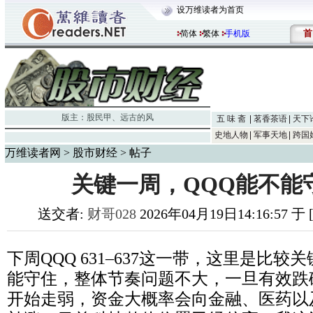
设万维读者为首页
首
简体
繁体
手机版
版主：
股民甲
、
远古的风
五 味 斋
茗香茶语
天下
史地人物
军事天地
跨国
万维读者网
>
股市财经
> 帖子
关键一周，QQQ能不能
送交者:
财哥028
2026年04月19日14:16:57 
下周QQQ 631–637这一带，这里是比
能守住，整体节奏问题不大，一旦有效跌
开始走弱，资金大概率会向金融、医药以