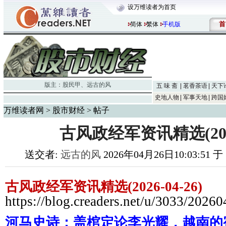
设万维读者为首页
首
简体
繁体
手机版
版主：
股民甲
、
远古的风
五 味 斋
茗香茶语
天下
史地人物
军事天地
跨国
万维读者网
>
股市财经
> 帖子
古风政经军资讯精选(2026-
送交者:
远古的风
2026年04月26日10:03:51 
古风政经军资讯精选(2026-04-26)
https://blog.creaders.net/u/3033/2026
河马史诗：盖棺定论李光耀，越南的