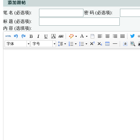
笔 名 (必选项):
密 码 (必选项):
标 题 (必选项):
内 容 (选填项):
字体
字号