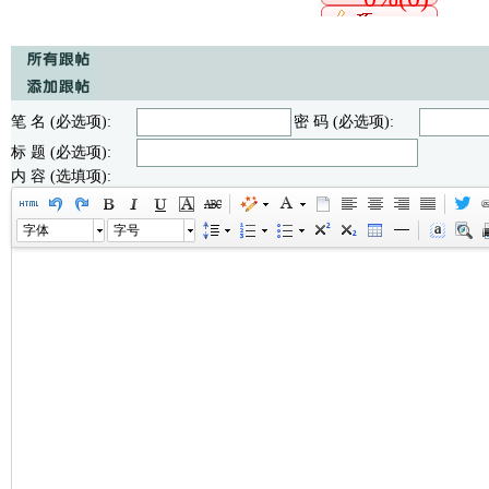
笔 名 (必选项):
密 码 (必选项):
标 题 (必选项):
内 容 (选填项):
字体
字号