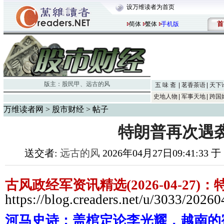
设万维读者为首页
首
简体
繁体
手机版
版主：
股民甲
、
远古的风
五 味 斋
茗香茶语
天下
史地人物
军事天地
跨国
万维读者网
>
股市财经
> 帖子
特朗普再次遇
送交者:
远古的风
2026年04月27日09:41:33 
古风政经军资讯精选(2026-04-27
https://blog.creaders.net/u/3033/2026
河马史诗：盖棺定论李光耀，越南的