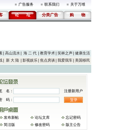
广告服务
联系我们
关于万维
客
论
坛
分类广告
购
物
素
高山流水
海 二 代
教育学术
笑林之声
健康生活
线
新 大 陆
影视娱乐
焦点房谈
我爱我车
美国移民
笔 名：
注册新用户
密 码：
发布新帖
论坛文库
忘记密码
简洁版
修改密码
版主公告