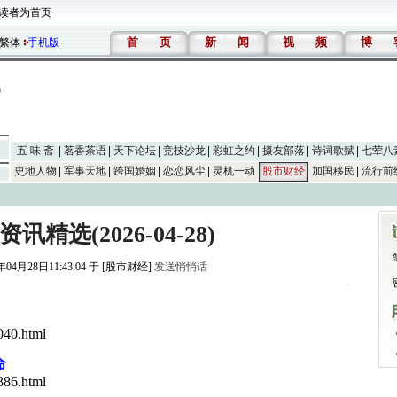
读者为首页
首
页
新
闻
视
频
博
繁体
手机版
五 味 斋
茗香茶语
天下论坛
竞技沙龙
彩虹之约
摄友部落
诗词歌赋
七荤八
史地人物
军事天地
跨国婚姻
恋恋风尘
灵机一动
股市财经
加国移民
流行前
精选(2026-04-28)
年04月28日11:43:04 于 [股市财经]
发送悄悄话
040.html
命
386.html