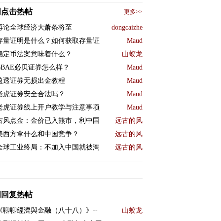
周点击热帖
更多>>
再论全球经济大萧条将至
dongcaizhe
存量证明是什么？如何获取存量证
Maud
稳定币法案意味着什么？
山蛟龙
BBAE必贝证券怎么样？
Maud
盈透证券无损出金教程
Maud
老虎证券安全合法吗？
Maud
老虎证券线上开户教学与注意事项
Maud
古风点金：金价已入熊市，利中国
远古的风
美西方拿什么和中国竞争？
远古的风
全球工业终局：不加入中国就被淘
远古的风
周回复热帖
《聊聊經濟與金融（八十八）》--
山蛟龙