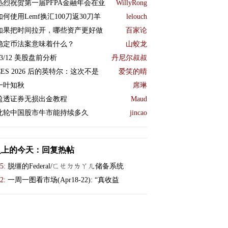
热烈祝贺第一届PFPA金融年会在亚
WillyRong
如何使用Lemf换汇100刀返30刀羊
lelouch
如果把时间拉开，哪些资产更好做
百家论
稳定币法案意味着什么？
山蛟龙
23/12 美股盘前分析
丹尼尔叔叔
CES 2026 后的英特尔：这次不是
爱笑的晴
一叶知秋
席琳
盈透证券无损出金教程
Maud
此轮中国股市牛市能持续多久
jincao
史上的今天：回复热帖
5:
脱缰的Federal/ㄈㄝㄉㄌㄚㄦ储备系统
2:
一周一图看市场(Apr18-22): “真收益