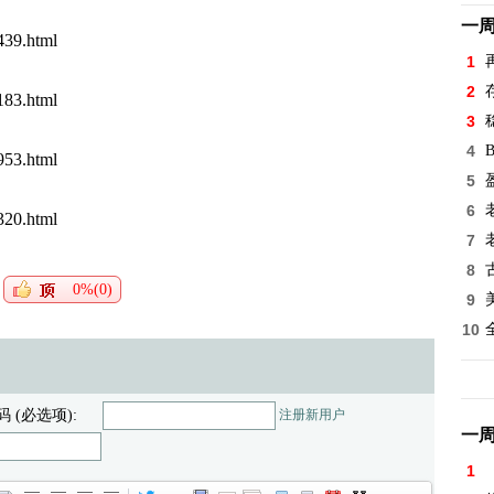
一
439.html
1
2
183.html
3
4
953.html
5
6
320.html
7
8
0%(0)
9
10
码 (必选项):
注册新用户
一
1