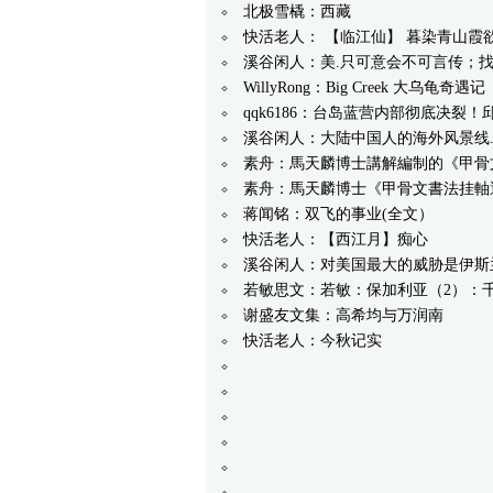
北极雪橇：西藏
快活老人： 【临江仙】 暮染青山霞
溪谷闲人：美.只可意会不可言传；
WillyRong：Big Creek 大乌龟奇遇记
qqk6186：台岛蓝营内部彻底决
溪谷闲人：大陆中国人的海外风景线
素舟：馬天麟博士講解編制的《甲骨
素舟：馬天麟博士《甲骨文書法挂軸
蒋闻铭：双飞的事业(全文）
快活老人：【西江月】痴心
溪谷闲人：对美国最大的威胁是伊斯
若敏思文：若敏：保加利亚（2）：
谢盛友文集：高希均与万润南
快活老人：今秋记实