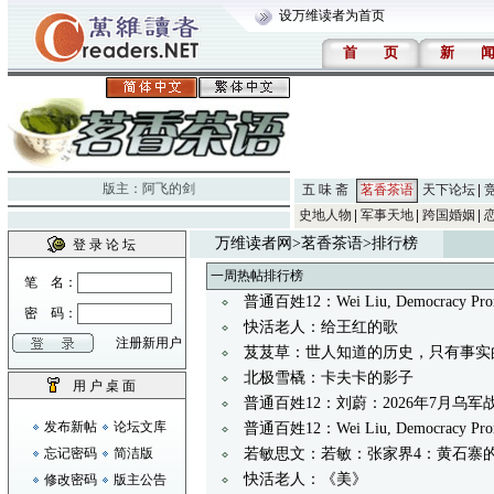
设万维读者为首页
首
页
新
版主：
阿飞的剑
五 味 斋
茗香茶语
天下论坛
史地人物
军事天地
跨国婚姻
万维读者网
>
茗香茶语
>排行榜
登 录 论 坛
一周热帖排行榜
笔 名：
普通百姓12：Wei Liu, Democracy Prom
密 码：
快活老人：给王红的歌
注册新用户
芨芨草：世人知道的历史，只有事实
北极雪橇：卡夫卡的影子
用 户 桌 面
普通百姓12：刘蔚：2026年7月乌军战果
发布新帖
论坛文库
普通百姓12：Wei Liu, Democracy Prom
忘记密码
简洁版
若敏思文：若敏：张家界4：黄石寨
快活老人：《美》
修改密码
版主公告