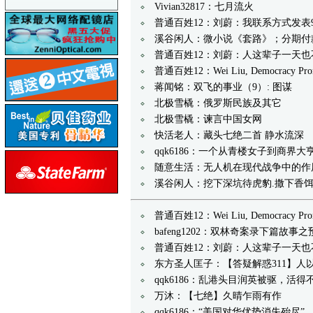
Vivian32817：七月流火
普通百姓12：刘蔚：我联系方式发
溪谷闲人：微小说《套路》；分期付
普通百姓12：刘蔚：人这辈子一天
普通百姓12：Wei Liu, Democracy Prom
蒋闻铭：双飞的事业（9）: 图谋
北极雪橇：俄罗斯民族及其它
北极雪橇：谏言中国女网
快活老人：藏头七绝二首 静水流深
qqk6186：一个从青楼女子到商界大
随意生活：无人机在现代战争中的作
溪谷闲人：挖下深坑待虎豹.撒下香
普通百姓12：Wei Liu, Democracy Prom
bafeng1202：双林奇案录下篇故事
普通百姓12：刘蔚：人这辈子一天
东方圣人匡子：【答疑解惑311】人
qqk6186：乱港头目润英被驱，活
万沐：【七绝】久晴乍雨有作
qqk6186：“美国对华优势消失殆