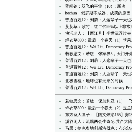
蒋闻铭：双飞的事业（10）: 新功
hechun：俄罗斯不成器，成哭的原因
普通百姓12：刘蔚：人这辈子一天
芨芨草：紫竹：红二代99%以上非常
快活老人：【西江月】半世沉浮过去
蝉衣草890：最后一个春天（1）苹
普通百姓12：Wei Liu, Democracy Prom
若敏思文：若敏：张家界5，天门开
普通百姓12：刘蔚：人这辈子一天也不
普通百姓12：Wei Liu, Democracy Prom
普通百姓12：刘蔚：人这辈子一天
北极雪橇：地球也有无奈的时候
普通百姓12：Wei Liu, Democracy Prom
若敏思文：若敏：保加利亚（1）：
蝉衣草890：最后一个春天（2）玉
东方圣人匡子：【图文炫彩165】剪纸
溪谷闲人：流氓两会生奇葩.共产大
马黑：捷克奥地利斯洛伐克：布尔诺/