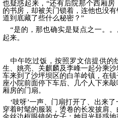
也疑惑起来，“还有后院那个西厢房
的书房，却被关门锁着，连他也没有
道到底藏了些什么秘密？”
“是的，那也确实是疑点之一。。
起来。
中午吃过饭，按照罗文信提供的
生、姚亮、关麒麟及李峰一起分乘沙
车来到了沙坪坝区的白羊岭镇，在镇
座小院前面停下车后、几个人下来敲
厢房的门扇。
‘吱呀’一声、门扇打开了、出来
穿着时髦的服装，烫卷的长发披肩、
金丝边框眼镜的女子；她目光疑惑地