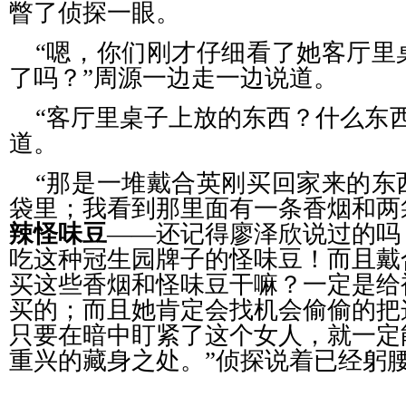
瞥了侦探一眼。
“嗯，你们刚才仔细看了她客厅里
了吗？”周源一边走一边说道。
“客厅里桌子上放的东西？什么东
道。
“那是一堆戴合英刚买回家来的东
袋里；我看到那里面有一条香烟和两
辣怪味豆
——还记得廖泽欣说过的吗
吃这种冠生园牌子的怪味豆！而且戴
买这些香烟和怪味豆干嘛？一定是给
买的；而且她肯定会找机会偷偷的把
只要在暗中盯紧了这个女人，就一定
重兴的藏身之处。”侦探说着已经躬