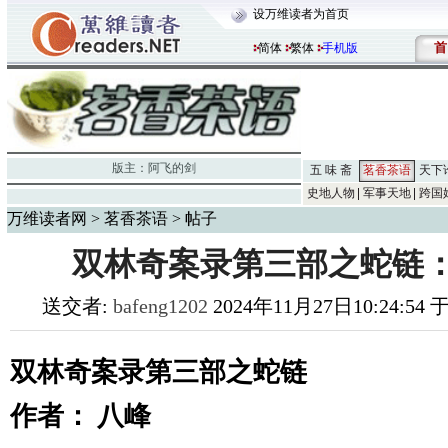
设万维读者为首页
首
简体
繁体
手机版
版主：
阿飞的剑
五 味 斋
茗香茶语
天下
史地人物
军事天地
跨国
万维读者网
>
茗香茶语
> 帖子
双林奇案录第三部之蛇链：
送交者:
bafeng1202
2024年11月27日10:24:54
双林奇案录第三部之蛇链
作者：
八峰