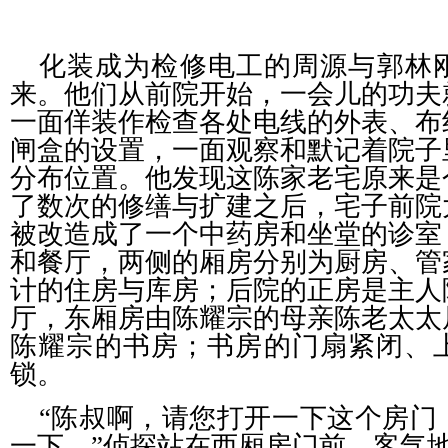
化装成为检修电工的周源与郭林
来。他们从前院开始，一会儿的功夫
一面佯装作检查各处电线的外表、布
闸盒的设置，一面观察和默记着院子
分布位置。他发现这陈家老宅原来是
了数次的修缮与扩建之后，宅子前院
被改造成了一个中药房和坐堂的诊室
和餐厅，两侧的厢房分别为厨房、管
计的住房与库房；后院的正房是主人
厅，东厢房由陈耀宗的母亲陈老太太
陈耀宗的书房；书房的门扇紧闭、
锁。
“陈叔啊，请您打开一下这个房门
一下。”侦探站在西厢房门前、客气