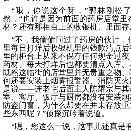
“哦，你说这个呀，”郭林刚松
然，“也许是因为前面的药房店堂里
材？还有那柜台上的收银机、里面存
“不，我偷偷问过了药房的伙计，
里每日打烊后收银机里的钱款清点后
里的柜台上从来不保存任何现金过夜
药材、每天打烊后也都要清点入库、
既然这临街的店堂里并无贵重之物、
何还要安装上烟雾报警器、消防灭火
是说——连老宅后面主人陈耀宗与其
室、客厅、饭厅与厨房都没有安装烟
防盗门窗，为什么却要在并未存放重
些东西呢？”侦探沉吟着说道。
“嗯，您这么一说，这事儿还真是