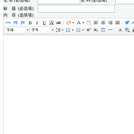
笔 名 (必选项):
密 码 (必选项):
标 题 (必选项):
内 容 (选填项):
字体
字号