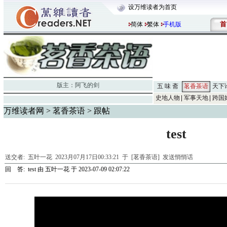
设万维读者为首页
首
简体
繁体
手机版
版主：
阿飞的剑
五 味 斋
茗香茶语
天下
史地人物
军事天地
跨国
万维读者网
>
茗香茶语
> 跟帖
test
送交者:
五叶一花
2023月07月17日00:33:21 于 [茗香茶语]
发送悄悄话
回 答:
test
由
五叶一花
于 2023-07-09 02:07:22