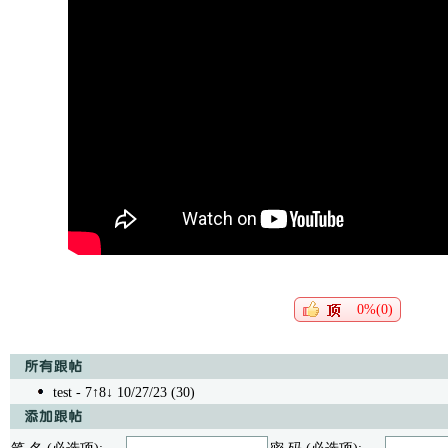
0%(0)
test
- 7↑8↓ 10/27/23 (30)