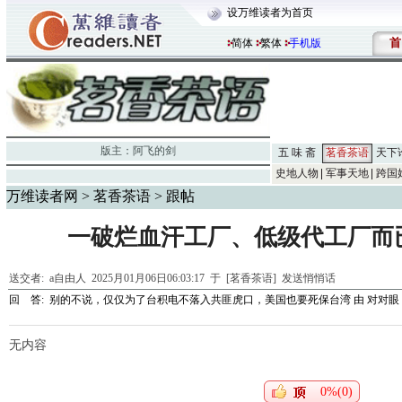
设万维读者为首页
首
简体
繁体
手机版
版主：
阿飞的剑
五 味 斋
茗香茶语
天下
史地人物
军事天地
跨国
万维读者网
>
茗香茶语
> 跟帖
一破烂血汗工厂、低级代工厂而
送交者:
a自由人
2025月01月06日06:03:17 于 [茗香茶语]
发送悄悄话
回 答:
别的不说，仅仅为了台积电不落入共匪虎口，美国也要死保台湾
由
对对眼
无内容
0%(0)