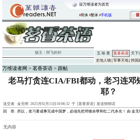
设万维读者为首页
首
简体
繁体
手机版
版主：
阿飞的剑
五 味 斋
茗香茶语
天下
史地人物
军事天地
跨国
万维读者网
>
茗香茶语
> 跟帖
老马打贪连CIA/FBI都动，老习连
耶？
送交者:
金无明
2025月02月15日10:06:32 于 [茗香茶语]
发送悄悄话
回 答:
所以，老习要成事完成中国梦，必须先把邓矮余孽和红二代杀光！
由
金无
无内容