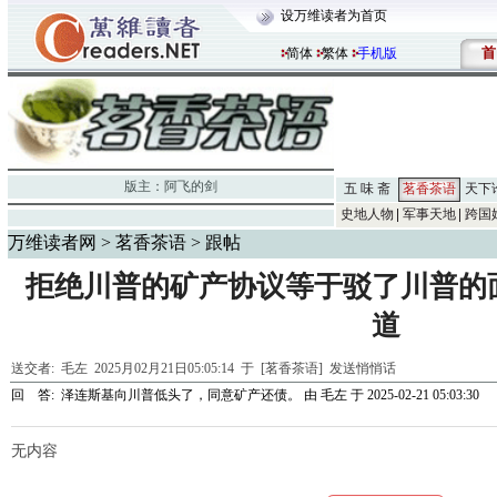
设万维读者为首页
首
简体
繁体
手机版
版主：
阿飞的剑
五 味 斋
茗香茶语
天下
史地人物
军事天地
跨国
万维读者网
>
茗香茶语
> 跟帖
拒绝川普的矿产协议等于驳了川普的
道
送交者:
毛左
2025月02月21日05:05:14 于 [茗香茶语]
发送悄悄话
回 答:
泽连斯基向川普低头了，同意矿产还债。
由
毛左
于 2025-02-21 05:03:30
无内容