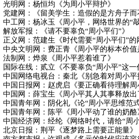
光明网：杨恒均《为周小平辩护》
党建网：《留美学生：造假的是方舟子而
中工网：杨冰玉《周小平，网络世界的“敲
解放军报：《请不要辜负“周小平们”》
正义网：范建生《时代需要“周小平们”的
中央文明网：费正青《周小平的标本价值
法制网：烨泉《周小平惹着谁了》
国际在线：贰立《不要辜负“周小平”这一
中国网络电视台：秦北《别急着对周小平
中国日报网：赵虎启《要正确看待理解周
中国网：薛宝生《周小平其人其事释放出
中国青年网：阴化礼《论“周小平思维范式
中国青年网：陈平《周小平动了谁的奶酪
中国经济网：经纶《网络时代，请给“周小
北京日报：荆平《逐梦路上需要正能量》
南方都市报：许观成《多元的时代应该容