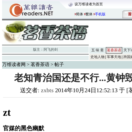
设万维读者为首页
首
简体
繁体
手机版
版主：
阿飞的剑
五 味 斋
茗香茶语
天下
史地人物
军事天地
跨国
万维读者网
>
茗香茶语
> 帖子
老知青治国还是不行...黄钟
送交者:
zxbts
2014年10月24日12:52:13 于
zt
官媒的黑色幽默