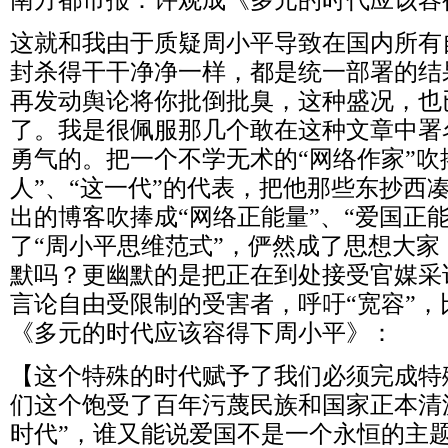
这就和我由于质疑周小平导致在国内所有
封杀得干干净净一样，都是统一部署的结
再发动舆论将你批倒批臭，这种盛况，也
了。我是很佩服那几个敢在这种文章中署
勇气的。把一个不学无术的“网络作家”吹
人”、“这一代”的代表，把他那些东抄西
出的博客吹捧成“网络正能量”、“爱国正
了“周小平思维范式”，俨然成了思想大
默吗？更幽默的是把正在到处接受官媒采
言论自由受限制的受害者，呼吁“宽容”
《多元的时代应该容得下周小平》：
【这个特殊的时代赋予了我们必须完成特
们这个饱受了百年污蔑民族和国家正本清
时代”，谁又能说爱国不是一个永恒的主