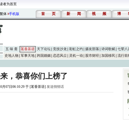
读者为首页
首
页
新
闻
视
频
博
繁体
手机版
五 味 斋
茗香茶语
天下论坛
竞技沙龙
彩虹之约
摄友部落
诗词歌赋
七荤八
史地人物
军事天地
跨国婚姻
恋恋风尘
灵机一动
股市财经
加国移民
流行前
快来，恭喜你们上榜了
0月07日06:10:29 于 [茗香茶语]
发送悄悄话