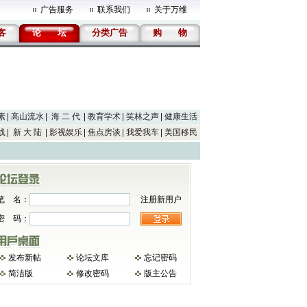
广告服务
联系我们
关于万维
客
论
坛
分类广告
购
物
素
高山流水
海 二 代
教育学术
笑林之声
健康生活
线
新 大 陆
影视娱乐
焦点房谈
我爱我车
美国移民
笔 名：
注册新用户
密 码：
发布新帖
论坛文库
忘记密码
简洁版
修改密码
版主公告