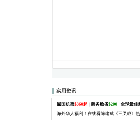
实用资讯
回国机票
$360起
| 商务舱省
$200
| 全球最
海外华人福利！在线看陈建斌《三叉戟》热