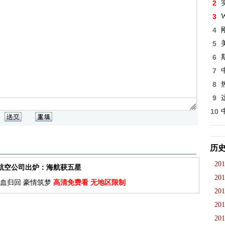
2
3
W
4
5
6
7
8
9
10
历
201
佳航空公司出炉：海航获五星
201
血归回 豪情筑梦
高清免费看 无地区限制
201
201
201