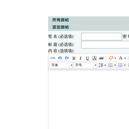
笔 名 (必选项):
密 
标 题 (必选项):
内 容 (选填项):
字体
字号