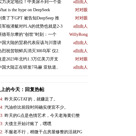
实力决定地位！中美尿不到一个壶
a自由人
hat is the hype on DeepSeek
对对眼
刚查了下GPT 被告知DeepSeep 推
对对眼
美军核潜艇对PLA的优势也就是2-3
a自由人
斯德哥尔摩的“创世”时刻：一个
WillyRong
中国大陆的贸易代表应该与川普讲
a自由人
热烈祝贺朝鲜兵消灭300乌军 仅2.
a自由人
这是2023年北约1.3万亿美刀开支
对对眼
中国大陆正在研发7马赫 亚轨道、
a自由人
史上的今天：回复热帖
4:
昨天买GTAT的，就赚足了。
4:
汽油价比前段时间确实便宜不少。
3:
昨天的G点是色情艺术，今天老海黄们整
3:
大债主开始讨账了，嘿嘿
2:
不服老不行，稍微干点房屋修整的活就PG