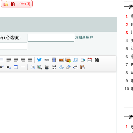
0%(0)
一
1
2
3
码 (必选项):
注册新用户
4
5
6
7
8
9
10
一
1