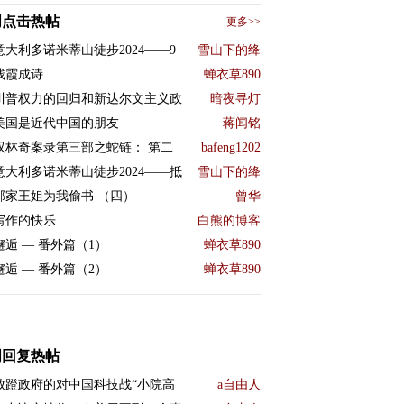
周点击热帖
更多>>
意大利多诺米蒂山徒步2024——9
雪山下的绛
残霞成诗
蝉衣草890
川普权力的回归和新达尔文主义政
暗夜寻灯
美国是近代中国的朋友
蒋闻铭
双林奇案录第三部之蛇链： 第二
bafeng1202
意大利多诺米蒂山徒步2024——抵
雪山下的绛
邻家王姐为我偷书 （四）
曾华
写作的快乐
白熊的博客
邂逅 — 番外篇（1）
蝉衣草890
邂逅 — 番外篇（2）
蝉衣草890
周回复热帖
败蹬政府的对中国科技战“小院高
a自由人