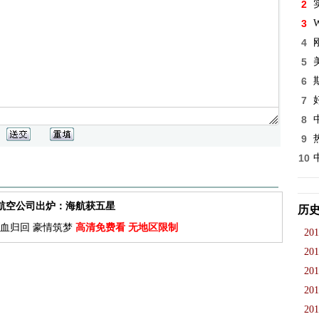
2
3
W
4
5
6
7
8
9
10
佳航空公司出炉：海航获五星
历
血归回 豪情筑梦
高清免费看 无地区限制
201
201
201
201
201