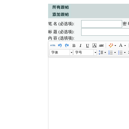
笔 名 (必选项):
密 
标 题 (必选项):
内 容 (选填项):
字体
字号