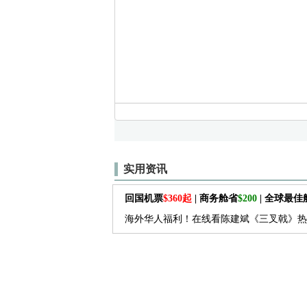
实用资讯
回国机票
$360起
| 商务舱省
$200
| 全球最
海外华人福利！在线看陈建斌《三叉戟》热