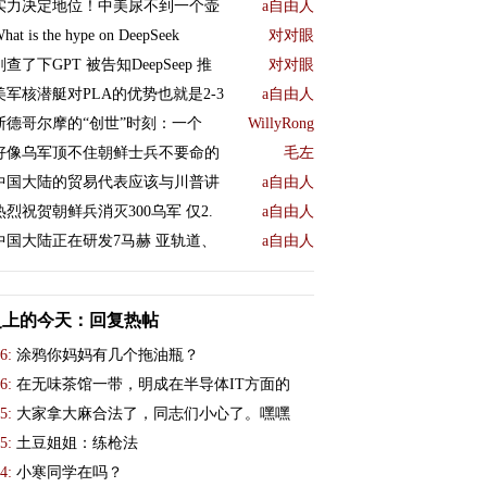
实力决定地位！中美尿不到一个壶
a自由人
hat is the hype on DeepSeek
对对眼
刚查了下GPT 被告知DeepSeep 推
对对眼
美军核潜艇对PLA的优势也就是2-3
a自由人
斯德哥尔摩的“创世”时刻：一个
WillyRong
好像乌军顶不住朝鲜士兵不要命的
毛左
中国大陆的贸易代表应该与川普讲
a自由人
热烈祝贺朝鲜兵消灭300乌军 仅2.
a自由人
中国大陆正在研发7马赫 亚轨道、
a自由人
史上的今天：回复热帖
6:
涂鸦你妈妈有几个拖油瓶？
6:
在无味茶馆一带，明成在半导体IT方面的
5:
大家拿大麻合法了，同志们小心了。嘿嘿
5:
土豆姐姐：练枪法
4:
小寒同学在吗？