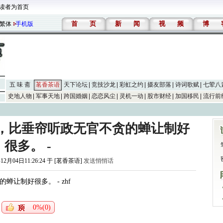
读者为首页
首
页
新
闻
视
频
博
繁体
手机版
五 味 斋
茗香茶语
天下论坛
竞技沙龙
彩虹之约
摄友部落
诗词歌赋
七荤八
史地人物
军事天地
跨国婚姻
恋恋风尘
灵机一动
股市财经
加国移民
流行前
，比垂帘听政无官不贪的蝉让制好
很多。 -
12月04日11:26:24 于 [茗香茶语]
发送悄悄话
让制好很多。 - zhf
0%(0)