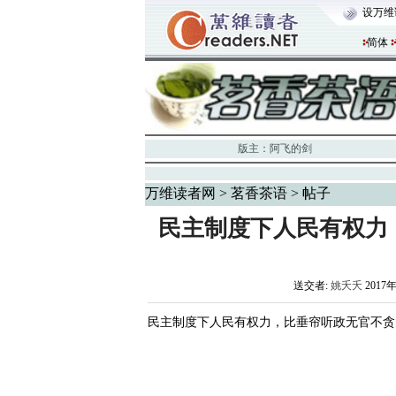
设万维
简体
版主：
阿飞的剑
万维读者网
>
茗香茶语
> 帖子
民主制度下人民有权力
送交者:
姚夭夭
2017年
民主制度下人民有权力，比垂帘听政无官不贪的蝉