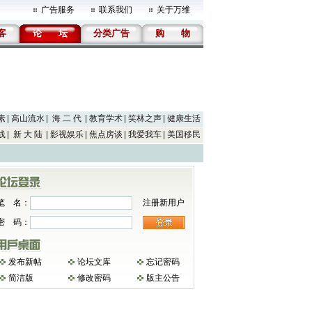
广告服务
联系我们
关于万维
客
论
坛
分类广告
购
物
素
高山流水
海 二 代
教育学术
笑林之声
健康生活
线
新 大 陆
影视娱乐
焦点房谈
我爱我车
美国移民
笔 名：
注册新用户
密 码：
发布新帖
论坛文库
忘记密码
简洁版
修改密码
版主公告