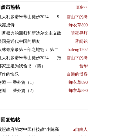
周点击热帖
更多>>
意大利多诺米蒂山徒步2024——9
雪山下的绛
残霞成诗
蝉衣草890
川普权力的回归和新达尔文主义政
暗夜寻灯
美国是近代中国的朋友
蒋闻铭
双林奇案录第三部之蛇链： 第二
bafeng1202
意大利多诺米蒂山徒步2024——抵
雪山下的绛
邻家王姐为我偷书 （四）
曾华
写作的快乐
白熊的博客
邂逅 — 番外篇（1）
蝉衣草890
邂逅 — 番外篇（2）
蝉衣草890
周回复热帖
败蹬政府的对中国科技战“小院高
a自由人