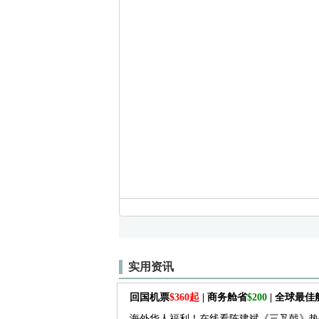
实用资讯
回国机票
$360起
| 商务舱省
$200
| 全球最
海外华人福利！在线看陈建斌《三叉戟》热