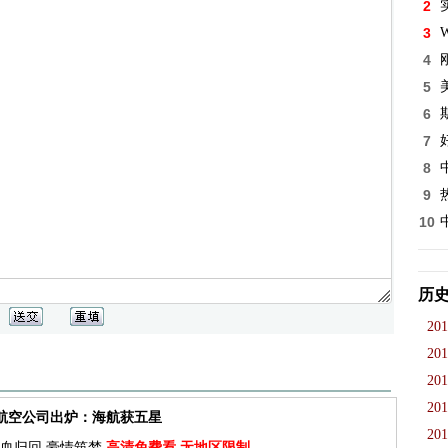
2
3
W
4
5
6
7
8
9
10
历
201
201
201
201
佳航空公司出炉：海航获五星
201
血归回 豪情筑梦
高清免费看 无地区限制