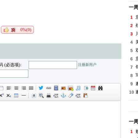
一
1
2
0%(0)
3
4
5
6
码 (必选项):
注册新用户
7
8
9
10
一
1