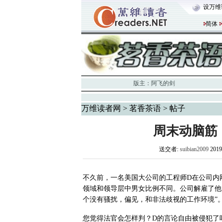
设万维
简体
版主：
阿飞的剑
万维读者网
>
茗香茶语
> 帖子
周末动脑筋
送交者:
suibian2009
201
不久前，一名美国大公司的工程师
D在公司内
领域和领导层中男女比例不同。公司解雇了他
个没有骚扰，偏见，和非法歧视的工作环境”
您觉得法官会怎样判？D的言论自由被侵犯了