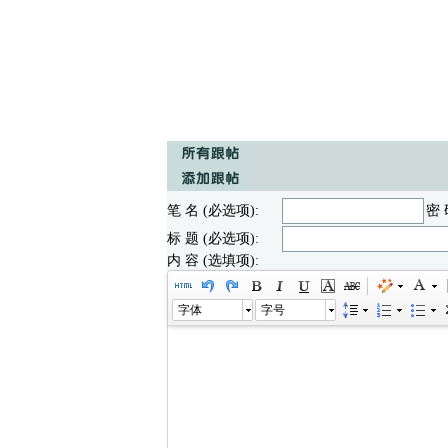
笔 名 (必选项):
密 
标 题 (必选项):
内 容 (选填项):
字体
字号