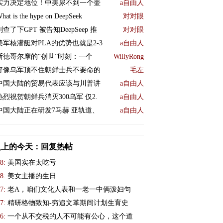
实力决定地位！中美尿不到一个壶
a自由人
hat is the hype on DeepSeek
对对眼
刚查了下GPT 被告知DeepSeep 推
对对眼
美军核潜艇对PLA的优势也就是2-3
a自由人
斯德哥尔摩的“创世”时刻：一个
WillyRong
好像乌军顶不住朝鲜士兵不要命的
毛左
中国大陆的贸易代表应该与川普讲
a自由人
热烈祝贺朝鲜兵消灭300乌军 仅2.
a自由人
中国大陆正在研发7马赫 亚轨道、
a自由人
史上的今天：回复热帖
8:
美国实在太吃亏
8:
美女主播的生日
7:
老A，咱们文化人表和一老一中俩泼妇句
7:
精研格物致知-穷追文革期间计划生育史
6:
一个从不交税的人不可能有公心，这个道