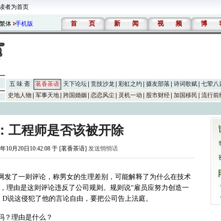
读者为首页
首
页
新
闻
视
频
博
繁体
手机版
五 味 斋
茗香茶语
天下论坛
竞技沙龙
彩虹之约
摄友部落
诗词歌赋
七荤八
史地人物
军事天地
跨国婚姻
恋恋风尘
灵机一动
股市财经
加国移民
流行前
：工程师是否该被开除
9年10月20日10:42:08 于 [茗香茶语]
发送悄悄话
网发了一则评论，称男女的生理差别，可能解释了为什么在技术
，理由是这则评论违反了公司规则。规则说“雇员应努力创造一
。
D说这侵犯了他的言论自由，要把公司告上法庭。
吗？理由是什么？