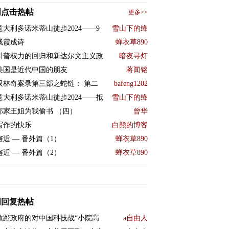
周点击热帖
更多>>
意大利多诺米蒂山徒步2024——9
雪山下的绛
残霞成诗
蝉衣草890
川普权力的回归和新达尔文主义政
暗夜寻灯
美国是近代中国的朋友
蒋闻铭
双林奇案录第三部之蛇链： 第二
bafeng1202
意大利多诺米蒂山徒步2024——抵
雪山下的绛
邻家王姐为我偷书 （四）
曾华
写作的快乐
白熊的博客
邂逅 — 番外篇（1）
蝉衣草890
邂逅 — 番外篇（2）
蝉衣草890
周回复热帖
败蹬政府的对中国科技战“小院高
a自由人