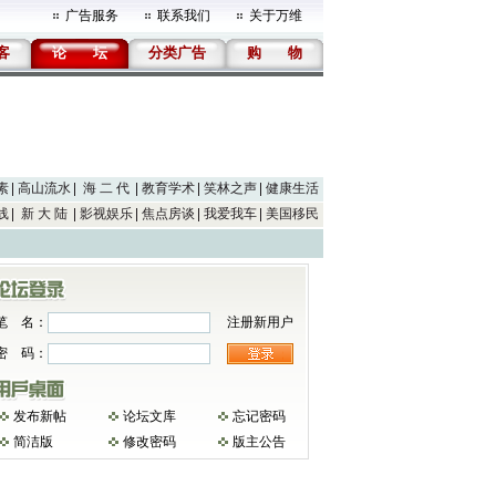
广告服务
联系我们
关于万维
客
论
坛
分类广告
购
物
素
高山流水
海 二 代
教育学术
笑林之声
健康生活
线
新 大 陆
影视娱乐
焦点房谈
我爱我车
美国移民
笔 名：
注册新用户
密 码：
发布新帖
论坛文库
忘记密码
简洁版
修改密码
版主公告