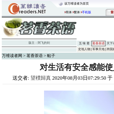
设万维读者为首页
首
简体
繁体
手机版
版主：
阿飞的剑
五 味 斋
茗香茶语
天下
史地人物
军事天地
跨国
万维读者网
>
茗香茶语
> 帖子
对生活有安全感能使
送交者:
望樸歸真
2020年08月03日07:29:50 