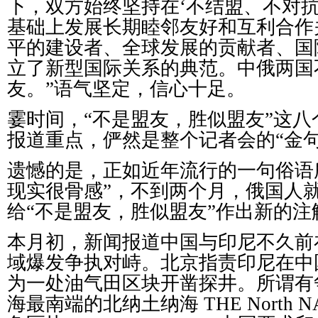
下，双方始终坚持在‘不结盟、不对抗
基础上发展长期睦邻友好和互利合作
平的建设者、全球发展的贡献者、国
立了新型国际关系的典范。中俄两国
友。”语气坚定，信心十足。
霎时间，“不是盟友，胜似盟友”这
报道重点，俨然是整个记者会的“金句
遗憾的是，正如近年流行的一句俗语
现实很骨感”，不到两个月，俄国人
给“不是盟友，胜似盟友”作出新的注
本月初，新闻报道中国与印尼不久前
域爆发争执对峙。北京指责印尼在中
为一处油气田区块开凿探井。所谓有
海最南端的北纳土纳海 THE North N