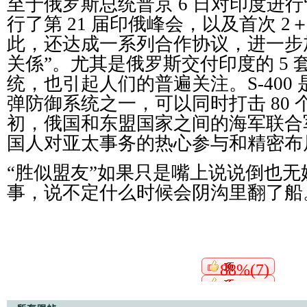
至于俄罗斯总统普京 6 日对印度进行
行了第 21 届印俄峰会，以及首次 2
此，还达成一系列合作协议，进一步
关係”。尤其是俄罗斯交付印度的 5 套 
统，也引起人们的普遍关注。S-400
弹防御系统之一，可以同时打击 80
初，俄国和东盟国家之间的海军联合
国人对亚太事务的热心参与和精密布
“胜似盟友”如果只是嘴上说说倒也
事，说不定什么时候会阴沟里翻了船
88%(7)