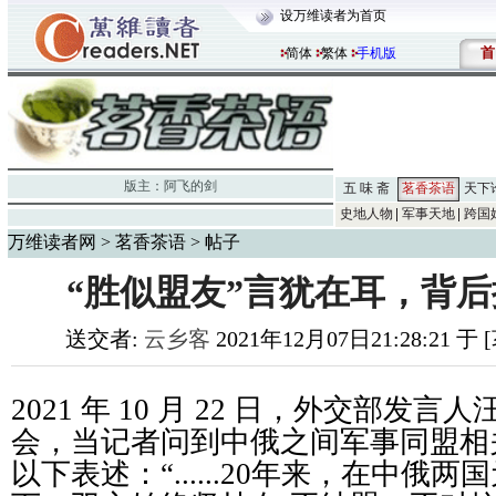
设万维读者为首页
首
简体
繁体
手机版
版主：
阿飞的剑
五 味 斋
茗香茶语
天下
史地人物
军事天地
跨国
万维读者网
>
茗香茶语
> 帖子
“胜似盟友”言犹在耳，背
送交者:
云乡客
2021年12月07日21:28:21 
2021 年 10 月 22 日，外交部发
会，当记者问到中俄之间军事同盟相
以下表述：“......20年来，在中俄